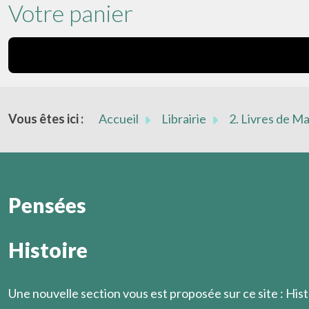
Votre panier
Vous êtes ici :
Accueil
Librairie
2. Livres de M
Pensées
Histoire
Oh, n’être rien, mais seulement être !
Il est cependant une circonstance où la solidarité humain
Marcel Légaut
hommes le savent.
Marcel Légaut
Une nouvelle section vous est proposée sur ce site : Hist