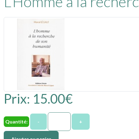
L'Homme à la recher
Prix:
15.00‎€
Quantité:
-
+
Ajouter au panier