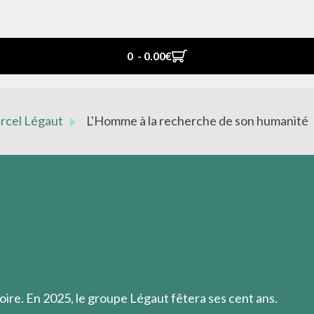
0 - 0.00‎€
arcel Légaut
L'Homme à la recherche de son humanité
e rejoint la charité et atteint son sommet : la solidarité h
oire. En 2025, le groupe Légaut fêtera ses cent ans.