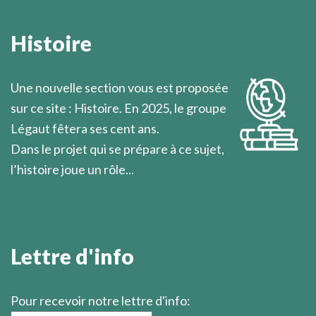
Il est cependant une circonstance où la solidarité
humaine rejoint la charité et atteint son sommet : la
Histoire
solidarité humaine devant la mort, quand celle-ci
approche et que les hommes le savent.
Une nouvelle section vous est proposée
Marcel Légaut
sur ce site : Histoire. En 2025, le groupe
Légaut fêtera ses cent ans.
Dans le projet qui se prépare à ce sujet,
l’histoire joue un rôle...
En savoir plus
Lettre d'info
Pour recevoir notre lettre d'info: