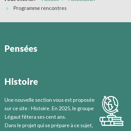
Programme rencontres
Pensées
On ne sait jamais quand éclatera la lumière qui vient
soudain illuminer l’esprit.
Histoire
Marcel Légaut
Une nouvelle section vous est proposée
sur ce site : Histoire. En 2025, le groupe
Légaut fêtera ses cent ans.
Dans le projet qui se prépare à ce sujet,