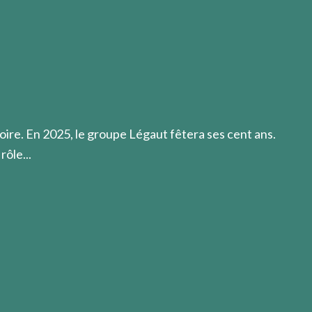
e ". Quand l'occasion en est donnée, elle se communique " d
oire. En 2025, le groupe Légaut fêtera ses cent ans.
rôle...