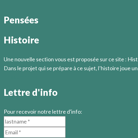
Pensées
Histoire
La vie spirituelle ne s'enseigne pas " de bouche à oreill
Marcel Légaut
Une nouvelle section vous est proposée sur ce site : Hist
Dans le projet qui se prépare à ce sujet, l’histoire joue un 
En savoir plus
Lettre d'info
Pour recevoir notre lettre d'info: