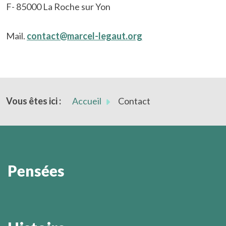
F- 85000 La Roche sur Yon
Mail.
contact@marcel-legaut.org
Vous êtes ici :
Accueil
Contact
Pensées
Désormais c'est en découvrant personnellement le
sens de sa propre vie que l'homme peut faire