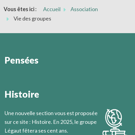
Vous êtes ici :
Accueil
Association
Vie des groupes
Pensées
La vie spirituelle ne s'enseigne pas " de bouche à
oreille ". Quand l'occasion en est donnée, elle se
Histoire
communique " de coeur à coeur ", secrètement et
comme par révélation.
Une nouvelle section vous est proposée
Marcel Légaut
sur ce site : Histoire. En 2025, le groupe
Légaut fêtera ses cent ans.