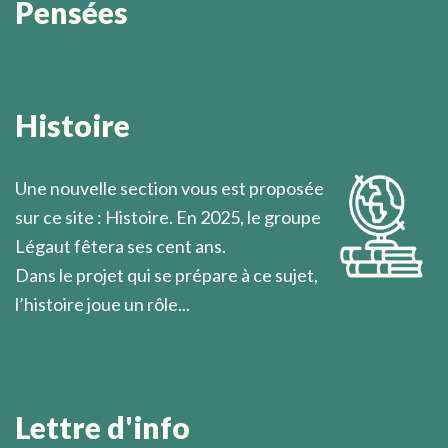
Pensées
Il n’y a que les paroles vraies, fruits de ce qui a été
vécu sans partage, qui méritent d’être dites et
Histoire
écoutées.
Marcel Légaut
Une nouvelle section vous est proposée
sur ce site : Histoire. En 2025, le groupe
Légaut fêtera ses cent ans.
Dans le projet qui se prépare à ce sujet,
l’histoire joue un rôle...
En savoir plus
Lettre d'info