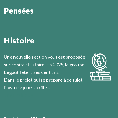
Pensées
On ignore toujours où l’on va lorsqu’on se lève pour
partir.
Histoire
Marcel Légaut
Une nouvelle section vous est proposée
sur ce site : Histoire. En 2025, le groupe
Légaut fêtera ses cent ans.
Dans le projet qui se prépare à ce sujet,
l’histoire joue un rôle...
En savoir plus