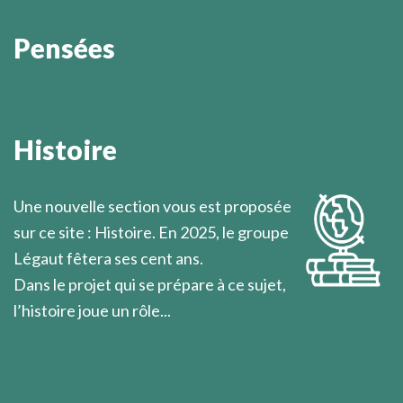
Pensées
Combien rares sont les chrétiens qui réfléchissent
sérieusement à ce qu'ils croient!
Histoire
Marcel Légaut
Une nouvelle section vous est proposée
sur ce site : Histoire. En 2025, le groupe
Légaut fêtera ses cent ans.
Dans le projet qui se prépare à ce sujet,
l’histoire joue un rôle...
En savoir plus