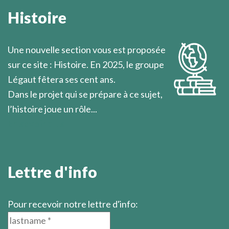
l’on se propose de réaliser, car c’est rarement ce que
Histoire
l’on fera vraiment.
Marcel Légaut
Une nouvelle section vous est proposée
sur ce site : Histoire. En 2025, le groupe
Légaut fêtera ses cent ans.
Dans le projet qui se prépare à ce sujet,
l’histoire joue un rôle...
En savoir plus
Lettre d'info
Pour recevoir notre lettre d'info: