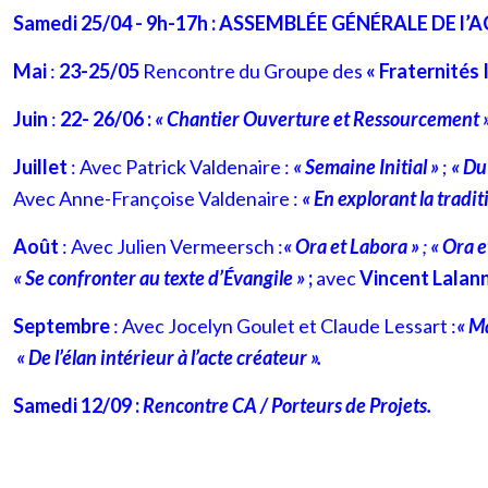
Samedi 25/04 - 9h-17h : ASSEMBLÉE GÉNÉRALE DE l’
Mai
:
23-25/05
Rencontre du Groupe des
« Fraternités
Juin
:
22- 26/06 :
« Chantier Ouverture et Ressourcement »
Juillet
: Avec Patrick Valdenaire :
« Semaine Initial »
;
« Du
Avec Anne-Françoise Valdenaire :
« En explorant la tradi
Août
: Avec Julien Vermeersch :
« Ora et Labora »
;
« Ora e
« Se confronter au texte d’Évangile »
;
avec
Vincent Lalann
Septembre
: Avec Jocelyn Goulet et Claude Lessart :
« Ma
« De l’élan intérieur à
l’acte créateur ».
Samedi 12/09 :
Rencontre CA / Porteurs de Projets.