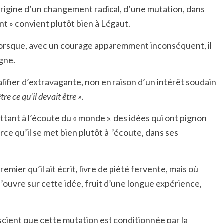
origine d’un changement radical, d’une mutation, dans
nt » convient plutôt bien à Légaut.
, lorsque, avec un courage apparemment inconséquent, il
agne.
alifier d’extravagante, non en raison d’un intérêt soudain
être ce qu’il devait être »
.
 mettant à l’écoute du « monde », des idées qui ont pignon
arce qu’il se met bien plutôt à l’écoute, dans ses
premier qu’il ait écrit
,
livre de piété fervente, mais où
 s’ouvre sur cette idée, fruit d’une longue expérience,
nscient que cette mutation est conditionnée par la