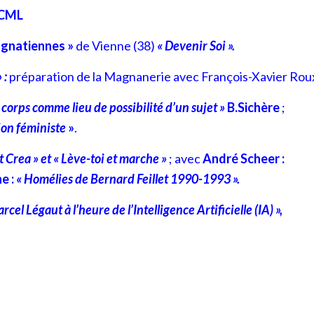
ACML
 Ignatiennes »
de Vienne (38)
« Devenir Soi ».
 :
préparation de la Magnanerie
avec François-Xavier Rou
 corps comme lieu de possibilité d’un sujet »
B.Sichère
;
tion féministe
»
.
t Crea » et « Lève-toi et marche »
; avec
André Scheer :
e :
« Homélies de Bernard Feillet 1990-1993 ».
rcel Légaut à l’heure de l’Intelligence Artificielle (IA) »,