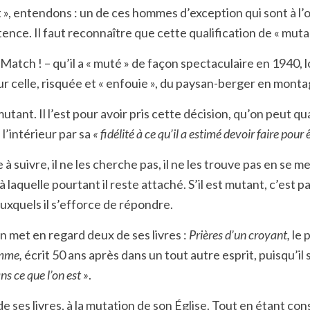
 », entendons : un de ces hommes d’exception qui sont à l’
ence. Il faut reconnaître que cette qualification de « muta
-Match ! – qu’il a « muté » de façon spectaculaire en 1940
ur celle, risquée et « enfouie », du paysan-berger en mont
tant. Il l’est pour avoir pris cette décision, qu’on peut qu
 l’intérieur par sa
« fidélité à ce qu’il a estimé devoir faire pour 
e à suivre, il ne les cherche pas, il ne les trouve pas en se
 laquelle pourtant il reste attaché. S’il est mutant, c’est p
uxquels il s’efforce de répondre.
on met en regard deux de ses livres :
Prières d’un croyant,
le 
mme,
écrit 50 ans après dans un tout autre esprit, puisqu’il
ans ce que l’on est »
.
e ses livres, à la mutation de son Église. Tout en étant co