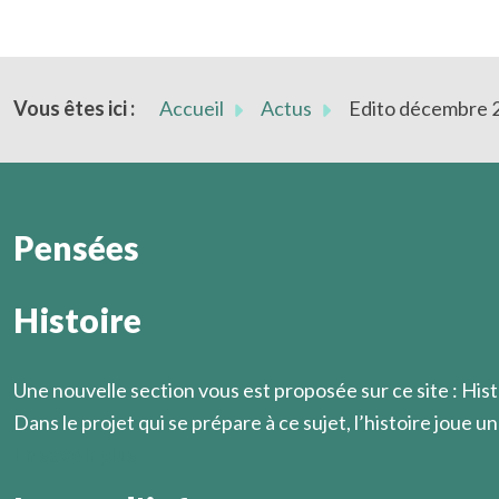
Vous êtes ici :
Accueil
Actus
Edito décembre 
Pensées
Histoire
La vie spirituelle ne s'enseigne pas " de bouche à oreill
Marcel Légaut
Une nouvelle section vous est proposée sur ce site : Hist
Dans le projet qui se prépare à ce sujet, l’histoire joue un 
En savoir plus