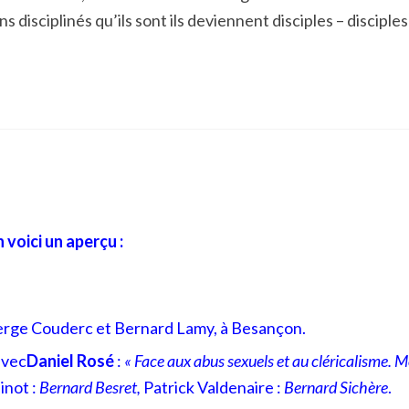
disciplinés qu’ils sont ils deviennent disciples – disciple
voici un aperçu :
erge Couderc et Bernard Lamy, à Besançon.
avec
Daniel Rosé
:
« Face aux abus sexuels et au cléricalisme. Mo
inot :
Bernard Besret,
Patrick Valdenaire :
Bernard Sichère
.