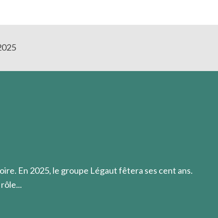
2025
e ". Quand l'occasion en est donnée, elle se communique " d
oire. En 2025, le groupe Légaut fêtera ses cent ans.
rôle...