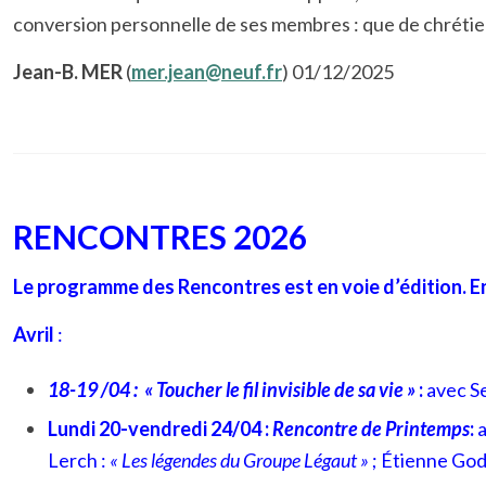
conversion personnelle de ses membres : que de chrétiens 
Jean
-B. MER
(
mer.jean@neuf.fr
) 01/12/2025
RENCONTRES 2026
Le programme des Rencontres est en voie d’édition. En 
Avril
:
18-19 /04 : « Toucher le fil invisible de sa vie »
:
avec S
Lundi 20-vendredi 24/04 :
Rencontre de Printemps
:
Lerch :
« Les légendes du Groupe Légaut »
; Étienne God