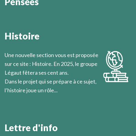
Pensées
On ne sait jamais quand éclatera la lumière qui vient
soudain illuminer l’esprit.
Histoire
Marcel Légaut
Une nouvelle section vous est proposée
sur ce site : Histoire. En 2025, le groupe
Légaut fêtera ses cent ans.
Dans le projet qui se prépare à ce sujet,
l’histoire joue un rôle...
En savoir plus
Lettre d'info