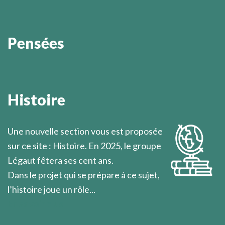
Pensées
Dans la mesure où le chrétien s’approche du
dénuement de Jésus-Christ par la découverte de son
Histoire
propre dénuement, il peut être le prochain de
l’homme qu’il rencontre.
Une nouvelle section vous est proposée
Marcel Légaut
sur ce site : Histoire. En 2025, le groupe
Légaut fêtera ses cent ans.
Dans le projet qui se prépare à ce sujet,
l’histoire joue un rôle...
En savoir plus