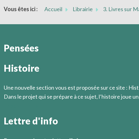
Vous êtes ici :
Accueil
Librairie
3. Livres sur 
Pensées
Histoire
Dans la mesure où le chrétien s’approche du dénuement d
Marcel Légaut
Une nouvelle section vous est proposée sur ce site : Hist
Dans le projet qui se prépare à ce sujet, l’histoire joue un 
En savoir plus
Lettre d'info