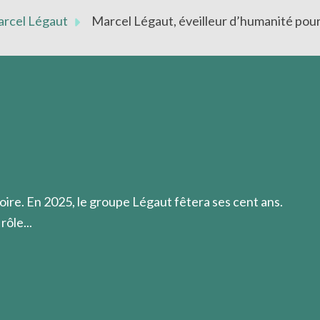
Marcel Légaut
Marcel Légaut, éveilleur d’humanité pour 
e Jésus-Christ par la découverte de son propre dénuement,
oire. En 2025, le groupe Légaut fêtera ses cent ans.
rôle...