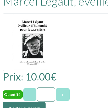
Marcel Légaut, éveill
Prix:
10.00‎€
Quantité:
-
+
Ajouter au panier