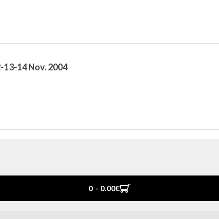
2-13-14 Nov. 2004
0 - 0.00‎€