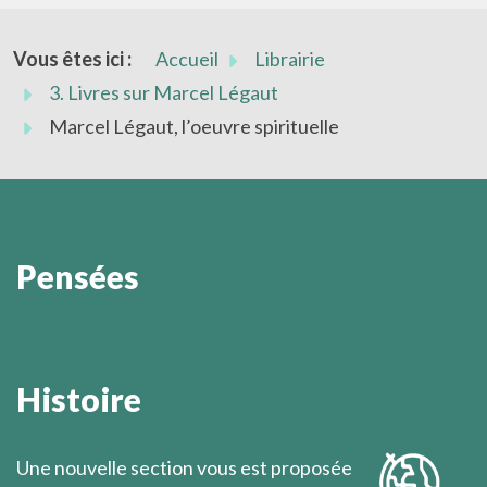
Vous êtes ici :
Accueil
Librairie
3. Livres sur Marcel Légaut
Marcel Légaut, l’oeuvre spirituelle
Pensées
Il est cependant une circonstance où la solidarité
humaine rejoint la charité et atteint son sommet : la
Histoire
solidarité humaine devant la mort, quand celle-ci
approche et que les hommes le savent.
Une nouvelle section vous est proposée
Marcel Légaut