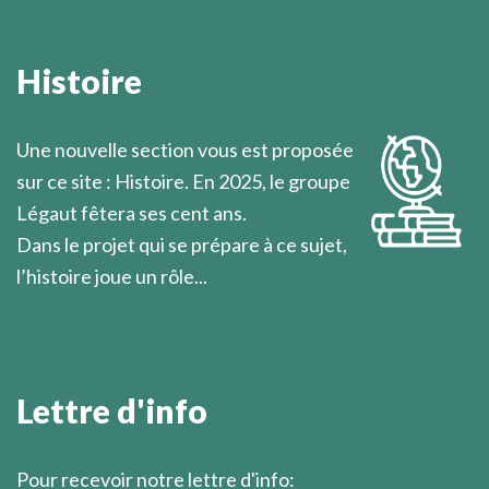
Combien rares sont les chrétiens qui réfléchissent
sérieusement à ce qu'ils croient!
Histoire
Marcel Légaut
Une nouvelle section vous est proposée
sur ce site : Histoire. En 2025, le groupe
Légaut fêtera ses cent ans.
Dans le projet qui se prépare à ce sujet,
l’histoire joue un rôle...
En savoir plus
Lettre d'info
Pour recevoir notre lettre d'info: