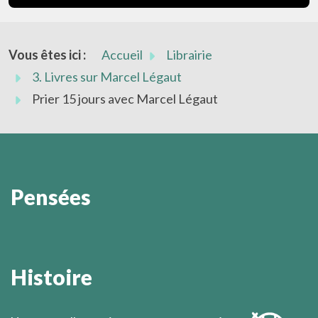
Vous êtes ici :
Accueil
Librairie
3. Livres sur Marcel Légaut
Prier 15 jours avec Marcel Légaut
Pensées
L'activité divine est de l'ordre de la présence dans le
silence.
Histoire
Marcel Légaut