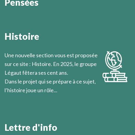
Pensées
Dans la mesure où le chrétien s’approche du
dénuement de Jésus-Christ par la découverte de son
Histoire
propre dénuement, il peut être le prochain de
l’homme qu’il rencontre.
Une nouvelle section vous est proposée
Marcel Légaut
sur ce site : Histoire. En 2025, le groupe
Légaut fêtera ses cent ans.
Dans le projet qui se prépare à ce sujet,
l’histoire joue un rôle...
En savoir plus
Lettre d'info