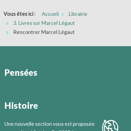
Vous êtes ici :
Accueil
Librairie
3. Livres sur Marcel Légaut
Rencontrer Marcel Légaut
Pensées
D'exigences en fidélités, et de fidélités en exigences,
l'homme est en marche vers son humanité.
Histoire
Marcel Légaut
Une nouvelle section vous est proposée