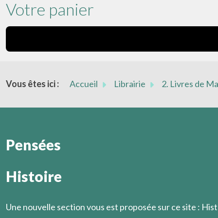
Votre panier
Vous êtes ici :
Accueil
Librairie
2. Livres de M
Pensées
Histoire
On ignore toujours où l’on va lorsqu’on se lève pour parti
Marcel Légaut
Une nouvelle section vous est proposée sur ce site : Hist