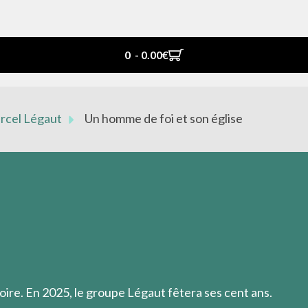
0 - 0.00‎€
arcel Légaut
Un homme de foi et son église
r.
oire. En 2025, le groupe Légaut fêtera ses cent ans.