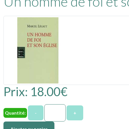
Un homme de foi et s
Prix:
18.00‎€
Quantité:
-
+
Ajouter au panier