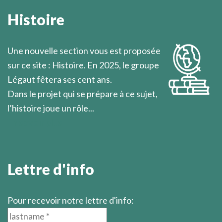
pousser au-delà d’eux-mêmes, la plupart des hommes
Histoire
spontanément s’abandonnent à la routine des
occupations quotidiennes.
Une nouvelle section vous est proposée
Marcel Légaut
sur ce site : Histoire. En 2025, le groupe
Légaut fêtera ses cent ans.
Dans le projet qui se prépare à ce sujet,
l’histoire joue un rôle...
En savoir plus
Lettre d'info
Pour recevoir notre lettre d'info: