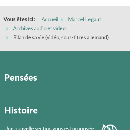
Vous êtes ici :
Accueil
Marcel Legaut
Archives audio et video
Bilan de sa vie (vidéo, sous-titres allemand)
Pensées
Il faut aller droit le chemin, fuir toutes les distractions
qui ralentissent la marche, se refuser à ménager, pour
Histoire
l’avenir, toute position de repli, couper derrière soi
tous les ponts.
Une nouvelle section vous est proposée
Marcel Légaut