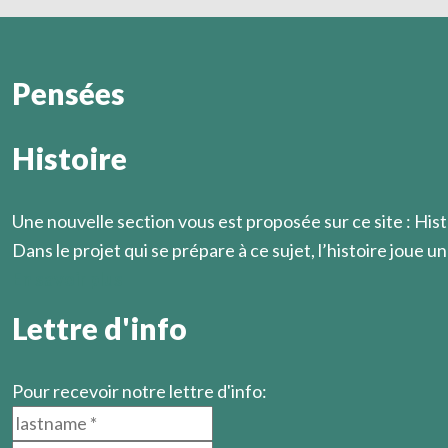
Pensées
Histoire
Il est prudent de ne pas annoncer à l’avance ce que l’on s
Marcel Légaut
Une nouvelle section vous est proposée sur ce site : Hist
Dans le projet qui se prépare à ce sujet, l’histoire joue un 
En savoir plus
Lettre d'info
Pour recevoir notre lettre d'info: