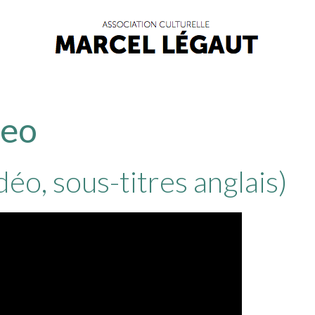
deo
idéo, sous-titres anglais)