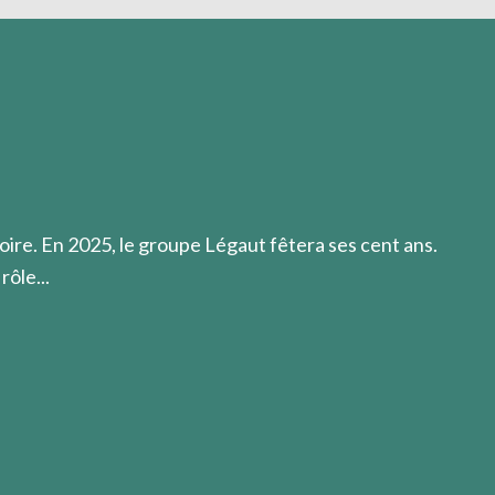
e propose de réaliser, car c’est rarement ce que l’on fera 
oire. En 2025, le groupe Légaut fêtera ses cent ans.
rôle...