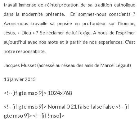
travail immense de réinterprétation de sa tradition catholique
dans la modernité présente.
En sommes-nous conscients ?
Avons-nous travaillé sa pensée en profondeur sur l'homme,
Jésus, « Dieu » ? Se réclamer de lui l'exige. A nous de l'exprimer
aujourd'hui avec nos mots et à partir de nos expériences. C'est
notre responsabilité.
Jacques Musset
(adressé au réseau des amis de Marcel Légaut)
13 janvier 2015
<!--[if gte mso 9]> 1024x768
<!--[if gte mso 9]> Normal 0 21 false false false <!--[if
gte mso 9]> <!--[if !mso]>