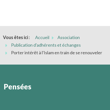
Vous êtes ici :
Accueil
Association
Publication d'adhérents et échanges
Porter intérêt à l'Islam en train de se renouveler
Pensées
On ne sait jamais quand éclatera la lumière qui vient
soudain illuminer l’esprit.