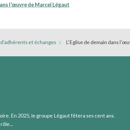
dans l’œuvre de Marcel Légaut
 d'adhérents et échanges
L’Eglise de demain dans l’œ
qui ralentissent la marche, se refuser à ménager, pour l’aveni
usement à ce qu'ils croient!
oire. En 2025, le groupe Légaut fêtera ses cent ans.
rôle...