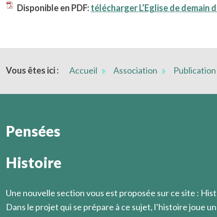
Disponible en PDF:
télécharger L’Eglise de demain 
Vous êtes ici :
Accueil
Association
Publication
Pensées
Histoire
Il faut aller droit le chemin, fuir toutes les distractions 
Combien rares sont les chrétiens qui réfléchissent série
ponts.
Marcel Légaut
Marcel Légaut
Une nouvelle section vous est proposée sur ce site : Hist
Dans le projet qui se prépare à ce sujet, l’histoire joue un 