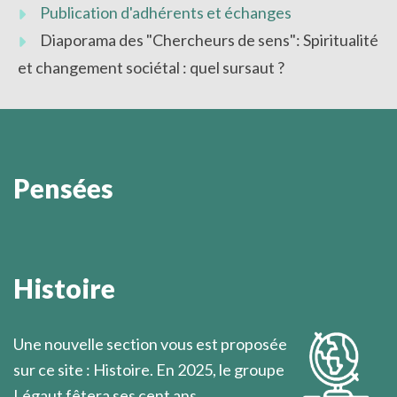
Publication d'adhérents et échanges
Diaporama des "Chercheurs de sens": Spiritualité
et changement sociétal : quel sursaut ?
Pensées
Quand l’aiguillon de la nécessité ne vient pas les
pousser au-delà d’eux-mêmes, la plupart des hommes
Histoire
spontanément s’abandonnent à la routine des
occupations quotidiennes.
Une nouvelle section vous est proposée
Marcel Légaut
sur ce site : Histoire. En 2025, le groupe
Légaut fêtera ses cent ans.