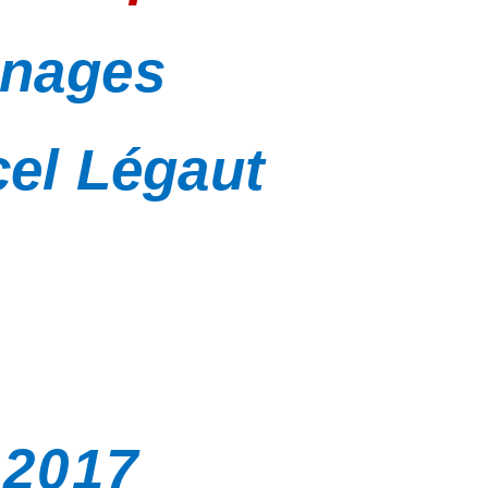
gnages
cel Légaut
2017