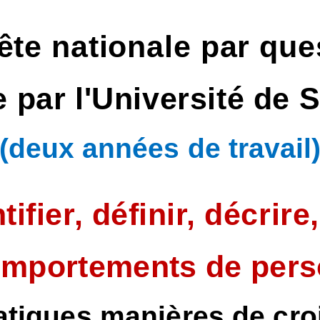
te nationale par que
par l'Université de 
(deux années de travail
tifier, définir, décrire
omportements de per
atiques manières de croi