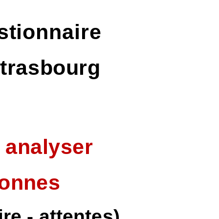
stionnaire
Strasbourg
)
, analyser
sonnes
re - attentes)