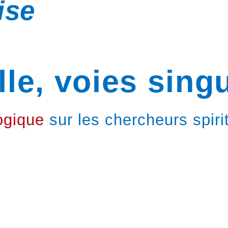
ise
lle, voies sing
ogique
sur les chercheurs spir