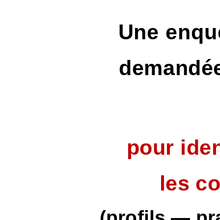
Une enquê
demandée 
pour iden
les c
(profils — pr