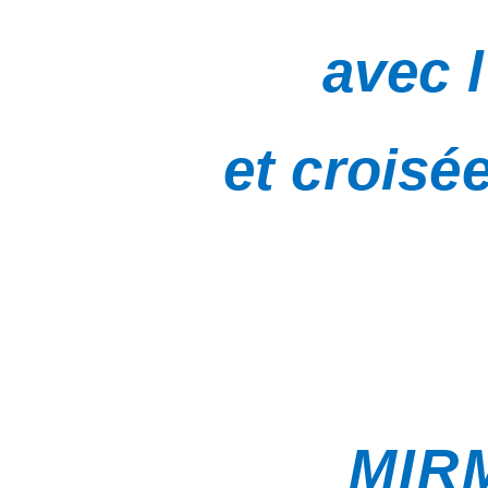
avec 
et croisé
MIR