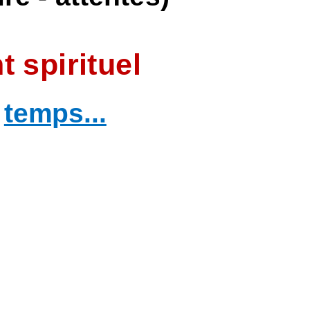
 spirituel
e
temps...