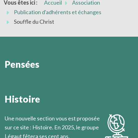
Vous êtes ici :
Accueil
Association
Publication d'adhérents et échanges
Souffle du Christ
Pensées
L'activité divine est de l'ordre de la présence dans le
silence.
Histoire
Marcel Légaut
Une nouvelle section vous est proposée
sur ce site : Histoire. En 2025, le groupe
Légaut fêtera ses cent ans.