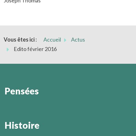
Joseph Thomas
Vous êtes ici :
Accueil
Actus
Edito février 2016
Pensées
L’homme –et c’est sa grandeur- est capable de
découvrir sa radicale impuissance à être ce qu’il lui
Histoire
faudrait être pour devenir soi-même.