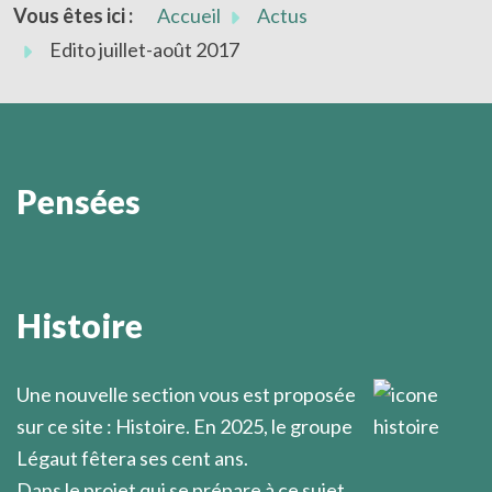
Vous êtes ici :
Accueil
Actus
Edito juillet-août 2017
Pensées
Combien rares sont les chrétiens qui réfléchissent
sérieusement à ce qu'ils croient!
Histoire
Marcel Légaut
Une nouvelle section vous est proposée
sur ce site : Histoire. En 2025, le groupe
Légaut fêtera ses cent ans.
Dans le projet qui se prépare à ce sujet,