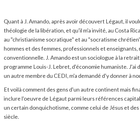
Quant à J. Amando, après avoir découvert Légaut, il voulut
théologie de la libération, et qu'il m'a invité, au Costa Ri
au "christianisme socratique" et au "socratisme chrétie
hommes et des femmes, professionnels et enseignants, rés
conventionnelle. J. Amando est un sociologue à la retrai
programme Louis-J. Lebret, d'économie humaniste. J'ai d
un autre membre du CEDI, m'a demandé d'y donner à no
Et voilà comment des gens d'un autre continent mais fi
inclure l'oeuvre de Légaut parmi leurs références capitale
un certain donquichotisme, comme celui de Jésus et des
siècle.
Doming