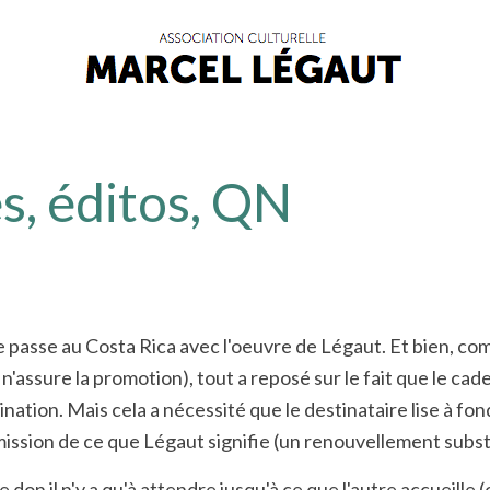
s, éditos, QN
se passe au Costa Rica avec l'oeuvre de Légaut. Et bien, com
'assure la promotion), tout a reposé sur le fait que le ca
ination. Mais cela a nécessité que le destinataire lise à fo
mission de ce que Légaut signifie (un renouvellement substan
 don il n'y a qu'à attendre jusqu'à ce que l'autre accueille (