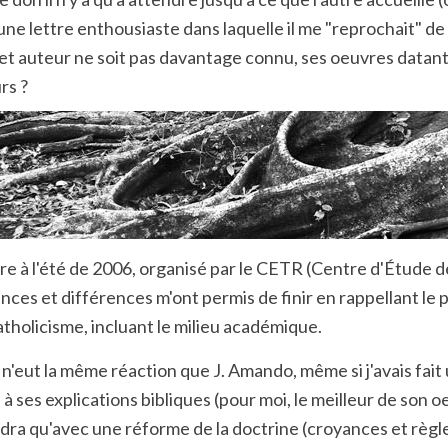
e lettre enthousiaste dans laquelle il me "reprochait" d
et auteur ne soit pas davantage connu, ses oeuvres datant 
rs ?
ire à l'été de 2006, organisé par le CETR (Centre d'Étude
ances et différences m'ont permis de finir en rappellant le
tholicisme, incluant le milieu académique.
n'eut la même réaction que J. Amando, même si j'avais fait 
à ses explications bibliques (pour moi, le meilleur de son o
dra qu'avec une réforme de la doctrine (croyances et règle