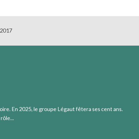
 2017
usement à ce qu'ils croient!
oire. En 2025, le groupe Légaut fêtera ses cent ans.
rôle...