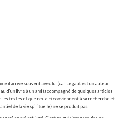
me il arrive souvent avec lui (car Légaut est un auteur
deau d'un livre à un ami (accompagné de quelques articles
nd les textes et que ceux-ci conviennent à sa recherche et
tiel de la vie spirituelle) ne se produit pas.
ou pas) ce qui est livré. C'est ce qui s'est produit une