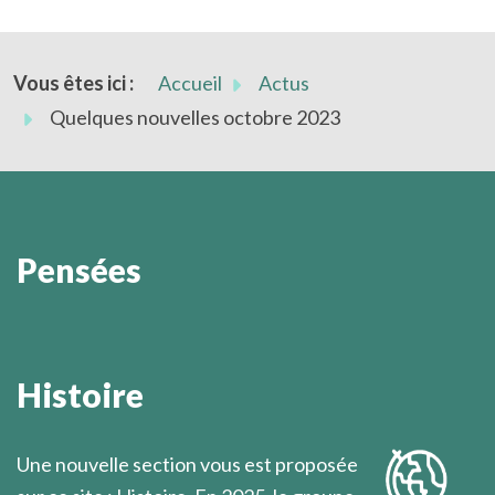
Vous êtes ici :
Accueil
Actus
Quelques nouvelles octobre 2023
Pensées
L'activité divine est de l'ordre de la présence dans le
silence.
Histoire
Marcel Légaut
Une nouvelle section vous est proposée