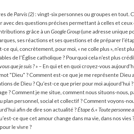
res de
Parvis (2)
: vingt-six personnes ou groupes en tout. 
 avec des questions précises permettant à celles et ceux q
ntributions grâce à un
Google Group
(une adresse unique p
rques, ses réactions et ses questions et de préparer l’ét
t-ce qui, concrètement, pour moi, « ne colle plus », n’est 
sables de l’Église catholique ? Pourquoi cela n’est plus créd
vous que je suis ?
» – En qui et en quoi croyez-vous aujourd’hu
e mot "Dieu" ? Comment est-ce que je me représente Dieu 
ations de Dieu ? Qu’est-ce que prier pour moi aujourd’hui 
ssage ? Comment je me situe, comment nous situons-nous, pa
u plan personnel, social et collectif ? Comment voyons-nou
rd’hui afin de dire son actualité ?
Étape 6.
«
Toute personne a
Qu’est-ce que cet amour change dans ma vie, dans nos vie
our le vivre ?