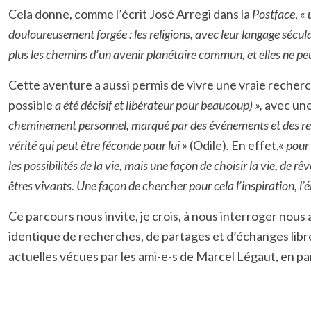
Cela donne, comme l’écrit José Arregi dans la
Postface
, «
douloureusement forgée : les religions, avec leur langage séculair
plus les chemins d’un avenir planétaire commun, et elles ne peuvent
Cette aventure a aussi permis de vivre une vraie rech
possible
a été décisif et libérateur pour beaucoup) »,
avec une
cheminement personnel, marqué par des événements et des renco
vérité qui peut être féconde pour lui »
(Odile)
.
En effet,
«
pour 
les possibilités de la vie, mais une façon de choisir la vie, de r
êtres vivants. Une façon de chercher pour cela l’inspiration, l’é
Ce parcours nous invite, je crois, à nous interroger nous
identique de recherches, de partages et d’échanges libr
actuelles vécues par les ami-e-s de Marcel Légaut, en par