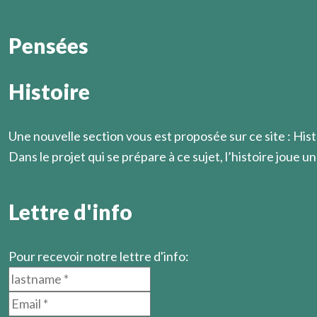
Pensées
Histoire
Il est cependant une circonstance où la solidarité humain
D'exigences en fidélités, et de fidélités en exigences, 
hommes le savent.
Marcel Légaut
Marcel Légaut
Une nouvelle section vous est proposée sur ce site : Hist
Dans le projet qui se prépare à ce sujet, l’histoire joue un 
En savoir plus
Lettre d'info
Pour recevoir notre lettre d'info: