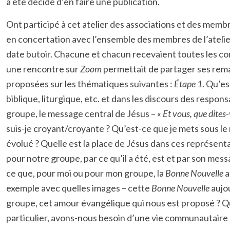
a été décidé d’en faire une publication.
Ont participé à cet atelier des associations et des memb
en concertation avec l’ensemble des membres de l’atelier
date butoir. Chacune et chacun recevaient toutes les co
une rencontre sur
Zoom
permettait de partager ses rema
proposées sur les thématiques suivantes :
Étape 1
. Qu’es
biblique, liturgique, etc. et dans les discours des respon
groupe, le message central de Jésus – «
Et vous, que dites-
suis-je croyant/croyante ? Qu’est-ce que je mets sous l
évolué ? Quelle est la place de Jésus dans ces représent
pour notre groupe, par ce qu’il a été, est et par son me
ce que, pour moi ou pour mon groupe, la
Bonne Nouvelle
a
exemple avec quelles images – cette
Bonne Nouvelle
aujou
groupe, cet amour évangélique qui nous est proposé ? 
particulier, avons-nous besoin d’une vie communautaire p