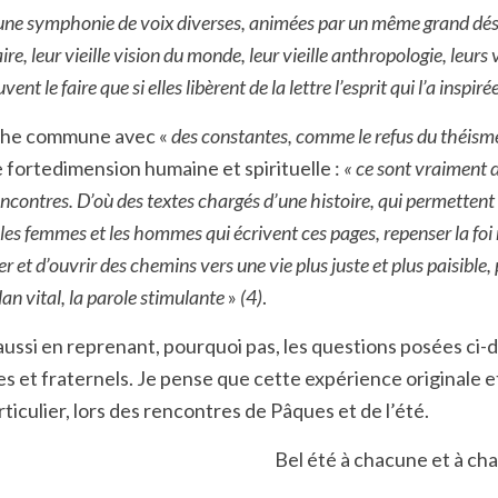
une symphonie de voix diverses, animées par un même grand dési
e, leur vieille vision du monde, leur vieille anthropologie, leurs v
 le faire que si elles libèrent de la lettre l’esprit qui l’a inspiré
erche commune avec «
des constantes, comme le refus du théisme
 forte
dimension humaine et spirituelle :
« ce sont vraiment d
ntres. D’où des textes chargés d’une histoire, qui permettent au
les femmes et les hommes qui écrivent ces pages, repenser la foi
êver et d’ouvrir des chemins vers une vie plus juste et plus paisibl
lan vital, la parole stimulante
»
(4)
.
 aussi en reprenant, pourquoi pas, les questions posées ci-
es et fraternels. Je pense que cette expérience originale 
ticulier, lors des rencontres de Pâques et de l’été.
Bel été à chacune et à ch