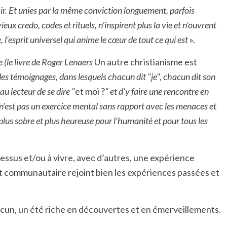
r. Et unies par la même conviction longuement, parfois
ieux credo, codes et rituels, n’inspirent plus la vie et n’ouvrent
e, l’esprit universel qui anime le cœur de tout ce qui est
».
 (le livre de Roger Lenaers
Un autre christianisme est
es témoignages, dans lesquels chacun dit "je", chacun dit son
 lecteur de se dire "
et moi ?
" et d’y faire une rencontre en
 n’est pas un exercice mental sans rapport avec les menaces et
e, plus sobre et plus heureuse pour l’humanité et pour tous les
dessus et/ou à vivre, avec d’autres, une expérience
et communautaire rejoint bien les expériences passées et
acun, un été riche en découvertes et en émerveillements.