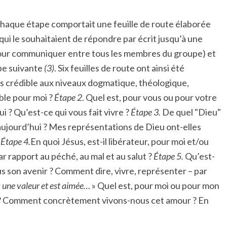
Chaque étape comportait une feuille de route élaborée
ui le souhaitaient de répondre par écrit jusqu’à une
our communiquer entre tous les membres du groupe) et
ape suivante
(3)
. Six feuilles de route ont ainsi été
plus crédible aux niveaux dogmatique, théologique,
ible pour moi ?
Étape 2
. Quel est, pour vous ou pour votre
i ? Qu’est-ce qui vous fait vivre ?
Étape 3.
De quel "Dieu"
aujourd’hui ? Mes représentations de Dieu ont-elles
?
Étape 4.
En quoi Jésus, est-il libérateur, pour moi et/ou
r rapport au péché, au mal et au salut ?
Étape 5.
Qu’est-
s son avenir ? Comment dire, vivre, représenter – par
 une valeur et est aimée…
» Quel est, pour moi ou pour mon
s ? Comment concrètement vivons-nous cet amour ? En