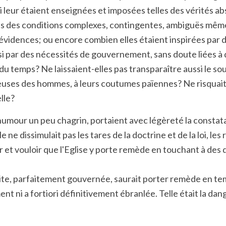
ui leur étaient enseignées et imposées telles des vérités a
r dans des conditions complexes, contingentes, ambiguës mê
vidences; ou encore combien elles étaient inspirées par des
ussi par des nécessités de gouvernement, sans doute liées 
 temps? Ne laissaient-elles pas transparaître aussi le souci
euses des hommes, à leurs coutumes païennes? Ne risquait-
lle?
n humour un peu chagrin, portaient avec légèreté la constat
ne dissimulait pas les tares de la doctrine et de la loi, le
et vouloir que l'Eglise y porte remède en touchant à des d
uite, parfaitement gouvernée, saurait porter remède en temps
ent ni a fortiori définitivement ébranlée. Telle était la 