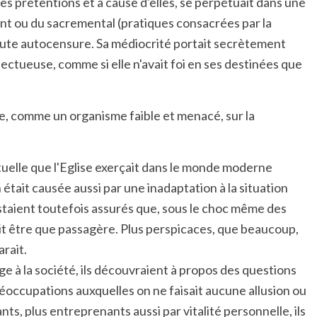
ses prétentions et à cause d'elles, se perpétuait dans une
ent ou du sacremental (pratiques consacrées par la
 toute autocensure. Sa médiocrité portait secrètement
pectueuse, comme si elle n'avait foi en ses destinées que
bile, comme un organisme faible et menacé, sur la
ituelle que l'Eglise exerçait dans le monde moderne
tait causée aussi par une inadaptation à la situation
restaient toutefois assurés que, sous le choc même des
ait être que passagère. Plus perspicaces, que beaucoup,
arait.
e à la société, ils découvraient à propos des questions
réoccupations auxquelles on ne faisait aucune allusion ou
s, plus entreprenants aussi par vitalité personnelle, ils