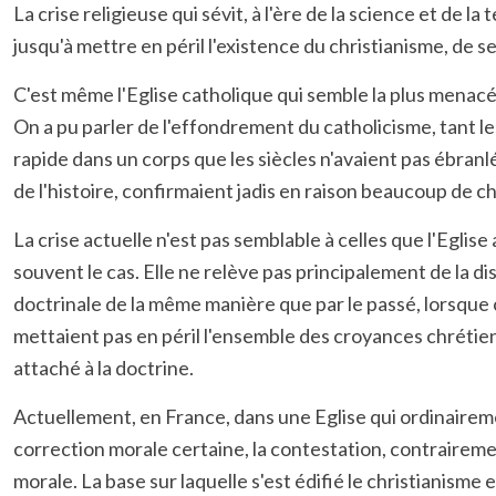
La crise religieuse qui sévit, à l'ère de la science et de 
jusqu'à mettre en péril l'existence du christianisme, de 
C'est même l'Eglise catholique qui semble la plus menac
On a pu parler de l'effondrement du catholicisme, tant 
rapide dans un corps que les siècles n'avaient pas ébran
de l'histoire, confirmaient jadis en raison beaucoup de ch
La crise actuelle n'est pas semblable à celles que l'Eglise
souvent le cas. Elle ne relève pas principalement de la di
doctrinale de la même manière que par le passé, lorsque c
mettaient pas en péril l'ensemble des croyances chrétienn
attaché à la doctrine.
Actuellement, en France, dans une Eglise qui ordinairement
correction morale certaine, la contestation, contrairem
morale. La base sur laquelle s'est édifié le christianis