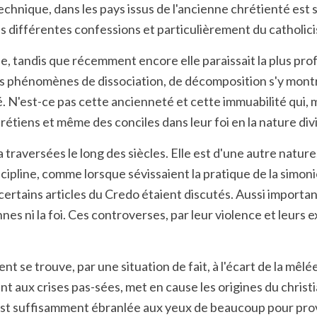
la technique, dans les pays issus de l'ancienne chrétienté e
ses différentes confessions et particulièrement du catholic
ée, tandis que récemment encore elle paraissait la plus p
les phénomènes de dissociation, de décomposition s'y mont
lé. N'est-ce pas cette ancienneté et cette immuabilité qui,
rétiens et même des conciles dans leur foi en la nature divi
 a traversées le long des siècles. Elle est d'une autre natur
scipline, comme lorsque sévissaient la pratique de la simoni
ertains articles du Credo étaient discutés. Aussi importan
es ni la foi. Ces controverses, par leur violence et leurs 
 se trouve, par une situation de fait, à l'écart de la mêlée
ent aux crises pas-sées, met en cause les origines du chri
me est suffisamment ébranlée aux yeux de beaucoup pour prov