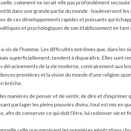
i-rituelle, comment ne serait-elle pas profondément secouée
entôt dans une grande partie du monde - bouleversent les co
ences de ces développements rapides et puissants qui échapp
litiques et psychologiques de son établissement en tant q
s-à-vis de l'homme. Les difficultés extrêmes que, dans les s
ais superficiellement, tendent à disparaître. Elles sont rem
es déracinements de la vie moderne, contrairement aux lent
évidences premières et la vision du monde d'une religion spo
en brèche.
les manières de penser et de sentir, de dire et d'exprimer q
faisant partager les pleins pouvoirs divins, tout est mis en 
e, afin de conserver ce qui doit l'être, lui redonner vie et
 rappelle celle que menèrent les premières générations ch