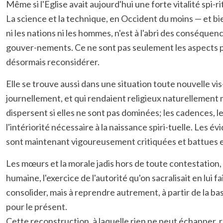
Même si l'Eglise avait aujourd'hui une forte vitalité sp
La science et la technique, en Occident du moins — et bi
ni les nations ni les hommes, n'est à l'abri des conséqu
gouver-nements. Ce ne sont pas seulement les aspects po
désormais reconsidérer.
Elle se trouve aussi dans une situation toute nouvelle vi
journellement, et qui rendaient religieux naturellement m
dispersent si elles ne sont pas dominées; les cadences, l
l'intériorité nécessaire à la naissance spiri-tuelle. Les 
sont maintenant vigoureusement critiquées et battues 
Les mœurs et la morale jadis hors de toute contestation, 
humaine, l'exercice de l'autorité qu'on sacralisait en lui 
consolider, mais à reprendre autrement, à partir de la bas
pour le présent.
Cette reconstruction, à laquelle rien ne peut échapper,