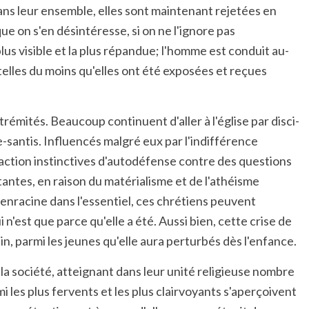
dans leur ensemble, elles sont maintenant rejetées en
ique on s'en désintéresse, si on ne l'ignore pas
 plus visible et la plus répandue; l'homme est conduit au-
 telles du moins qu'elles ont été exposées et reçues
rémités. Beaucoup continuent d'aller à l'église par disci-
-santis. Influencés malgré eux par l'indifférence
 réaction instinctives d'autodéfense contre des questions
antes, en raison du matérialisme et de l'athéisme
'enracine dans l'essentiel, ces chrétiens peuvent
 n'est que parce qu'elle a été. Aussi bien, cette crise de
n, parmi les jeunes qu'elle aura perturbés dès l'enfance.
la société, atteignant dans leur unité religieuse nombre
 les plus fervents et les plus clairvoyants s'aperçoivent