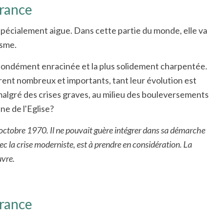
France
st spécialement aigue. Dans cette partie du monde, elle va
isme.
rofondément enracinée et la plus solidement charpentée.
rent nombreux et importants, tant leur évolution est
 malgré des crises graves, au milieu des bouleversements
ne de l'Eglise?
n octobre 1970. Il ne pouvait guère intégrer dans sa démarche
vec la crise moderniste, est à prendre en considération. La
uvre.
France