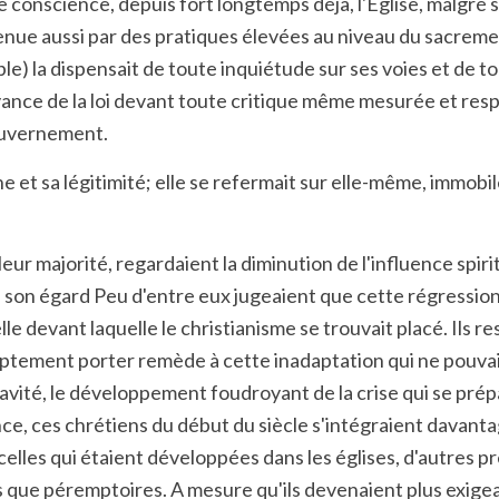
ne conscience, depuis fort longtemps déjà, l'Eglise, malgré 
tenue aussi par des pratiques élevées au niveau du sacrem
ble) la dispensait de toute inquiétude sur ses voies et de
rvance de la loi devant toute critique même mesurée et res
gouvernement.
gine et sa légitimité; elle se refermait sur elle-même, immo
eur majorité, regardaient la diminution de l'influence spir
 son égard Peu d'entre eux jugeaient que cette régression é
e devant laquelle le christianisme se trouvait placé. Ils 
romptement porter remède à cette inadaptation qui ne pouv
gravité, le développement foudroyant de la crise qui se prép
ce, ces chrétiens du début du siècle s'intégraient davantag
elles qui étaient développées dans les églises, d'autres p
 que péremptoires. A mesure qu'ils devenaient plus exigeant