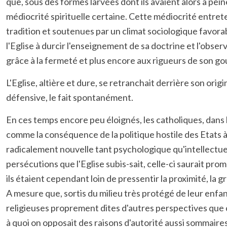
que, sous des formes larvées dont ils avaient alors à pei
médiocrité spirituelle certaine. Cette médiocrité entre
tradition et soutenues par un climat sociologique favora
l'Eglise à durcir l'enseignement de sa doctrine et l'obse
grâce à la fermeté et plus encore aux rigueurs de son 
L'Eglise, altière et dure, se retranchait derrière son ori
défensive, le fait spontanément.
En ces temps encore peu éloignés, les catholiques, dans l
comme la conséquence de la politique hostile des Etats à
radicalement nouvelle tant psychologique qu'intellectuell
persécutions que l'Eglise subis-sait, celle-ci saurait p
ils étaient cependant loin de pressentir la proximité, la 
A mesure que, sortis du milieu très protégé de leur enfan
religieuses proprement dites d'autres perspectives que c
à quoi on opposait des raisons d'autorité aussi sommaires