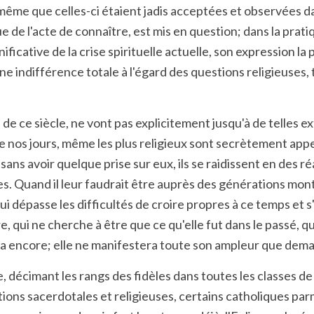
e même que celles-ci étaient jadis acceptées et observées 
gue de l'acte de connaître, est mis en question; dans la prat
ificative de la crise spirituelle actuelle, son expression la
ne indifférence totale à l'égard des questions religieuses,
e ce siècle, ne vont pas explicitement jusqu'à de telles ext
 nos jours, même les plus religieux sont secrètement appe
 sans avoir quelque prise sur eux, ils se raidissent en des
es. Quand il leur faudrait être auprès des générations mont
i dépasse les difficultés de croire propres à ce temps et s
 qui ne cherche à être que ce qu'elle fut dans le passé, qui
era encore; elle ne manifestera toute son ampleur que demai
décimant les rangs des fidèles dans toutes les classes de 
ions sacerdotales et religieuses, certains catholiques parmi