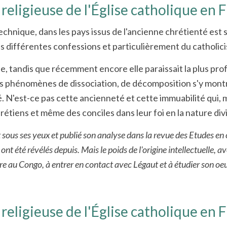
 religieuse de l'Église catholique en 
la technique, dans les pays issus de l'ancienne chrétienté e
ses différentes confessions et particulièrement du catholic
ée, tandis que récemment encore elle paraissait la plus p
les phénomènes de dissociation, de décomposition s'y mont
lé. N'est-ce pas cette ancienneté et cette immuabilité qui,
rétiens et même des conciles dans leur foi en la nature divi
it sous ses yeux et publié son analyse dans la revue des Etudes e
nt été révélés depuis. Mais le poids de l'origine intellectuelle, a
ire au Congo, à entrer en contact avec Légaut et à étudier son oe
 religieuse de l'Église catholique en 