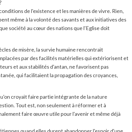
?
nditions de l'existence et les manières de vivre. Rien,
ent même à la volonté des savants et aux initiatives des
ue société au cœur des nations que l'Eglise doit
iècles de misère, la survie humaine rencontrait
placées par des facilités matérielles qui extériorisent et
eurs et aux stabilités d'antan, ne favorisent pas
ntanée, qui facilitaient la propagation des croyances,
u'on croyait faire partie intégrante de la nature
question. Tout est, non seulement à réformer et à
 finalement faire œuvre utile pour l'avenir et même déjà
rétiennes quand elles durent abandonner l'espoir d'une