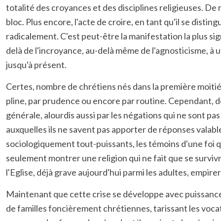
totalité des croyances et des disciplines religieuses. D
bloc. Plus encore, l'acte de croire, en tant qu'il se distin
radicalement. C'est peut-être la manifestation la plus sign
delà de l'incroyance, au-delà même de l'agnosticisme, à u
jusqu'à présent.
Certes, nombre de chrétiens nés dans la première moitié d
pline, par prudence ou encore par routine. Cependant, de
générale, alourdis aussi par les négations qui ne sont pas
auxquelles ils ne savent pas apporter de réponses valabl
sociologiquement tout-puissants, les témoins d'une foi qu
seulement montrer une religion qui ne fait que se survivre,
l'Eglise, déjà grave aujourd'hui parmi les adultes, empir
Maintenant que cette crise se développe avec puissance, 
de familles foncièrement chrétiennes, tarissant les vocat