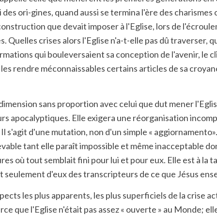
des ori-gines, quand aussi se termina l'ère des charismes o
construction que devait imposer à l'Eglise, lors de l'écroule
es. Quelles crises alors l'Eglise n'a-t-elle pas dû traverser
rmations qui bouleversaient sa conception de l'avenir, le c
 les rendre méconnaissables certains articles de sa croyanc
dimension sans proportion avec celui que dut mener l'Eglis
ours apocalyptiques. Elle exigera une réorganisation incom
. Il s'agit d'une mutation, non d'un simple « aggiornamento
vable tant elle paraît impossible et même inacceptable donn
où tout semblait fini pour lui et pour eux. Elle est à la tai
fait seulement d'eux des transcripteurs de ce que Jésus ens
ects les plus apparents, les plus superficiels de la crise 
ce que l'Eglise n'était pas assez « ouverte » au Monde; elle