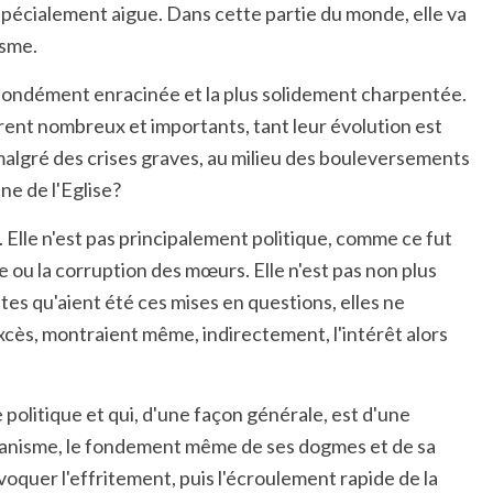
st spécialement aigue. Dans cette partie du monde, elle va
isme.
rofondément enracinée et la plus solidement charpentée.
rent nombreux et importants, tant leur évolution est
 malgré des crises graves, au milieu des bouleversements
ne de l'Eglise?
e. Elle n'est pas principalement politique, comme ce fut
e ou la corruption des mœurs. Elle n'est pas non plus
tes qu'aient été ces mises en questions, elles ne
excès, montraient même, indirectement, l'intérêt alors
 politique et qui, d'une façon générale, est d'une
stianisme, le fondement même de ses dogmes et de sa
oquer l'effritement, puis l'écroulement rapide de la