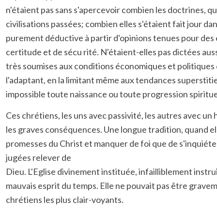
n'étaient pas sans s'apercevoir combien les doctrines, q
civilisations passées; combien elles s'étaient fait jou
purement déductive à partir d'opinions tenues pour des é
certitude et de sécu rité. N'étaient-elles pas dictées a
très soumises aux conditions économiques et politiques du
l'adaptant, en la limitant même aux tendances superstiti
impossible toute naissance ou toute progression spiritue
Ces chrétiens, les uns avec passivité, les autres avec u
les graves conséquences. Une longue tradition, quand elle 
promesses du Christ et manquer de foi que de s'inquiéter 
jugées relever de
Dieu. L'Eglise divinement instituée, infailliblement instr
mauvais esprit du temps. Elle ne pouvait pas être gravem
chrétiens les plus clair-voyants.