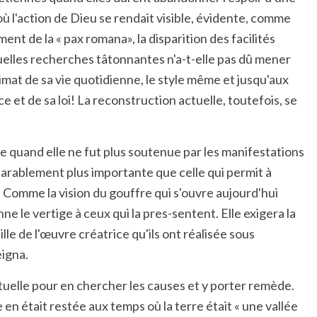
ù l'action de Dieu se rendait visible, évidente, comme
ment de la « pax romana», la disparition des facilités
, quelles recherches tâtonnantes n'a-t-elle pas dû mener
limat de sa vie quotidienne, le style même et jusqu'aux
e et de sa loi! La reconstruction actuelle, toutefois, se
e quand elle ne fut plus soutenue par les manifestations
parablement plus importante que celle qui permit à
». Comme la vision du gouffre qui s'ouvre aujourd'hui
e le vertige à ceux qui la pres-sentent. Elle exigera la
lle de l'œuvre créatrice qu'ils ont réalisée sous
eigna.
actuelle pour en chercher les causes et y porter remède.
 en était restée aux temps où la terre était « une vallée