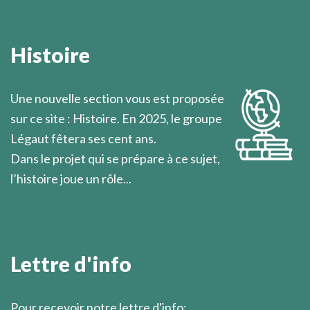
Il est cependant une circonstance où la solidarité
humaine rejoint la charité et atteint son sommet : la
Histoire
solidarité humaine devant la mort, quand celle-ci
approche et que les hommes le savent.
Une nouvelle section vous est proposée
Marcel Légaut
sur ce site : Histoire. En 2025, le groupe
Légaut fêtera ses cent ans.
Dans le projet qui se prépare à ce sujet,
l’histoire joue un rôle...
En savoir plus
Lettre d'info
Pour recevoir notre lettre d'info: