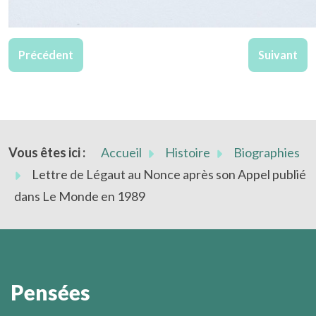
Article précédent : Légaut, Mounier et les membres du gr
Article suiv
Précédent
Suivant
Vous êtes ici :
Accueil
Histoire
Biographies
Lettre de Légaut au Nonce après son Appel publié
dans Le Monde en 1989
Pensées