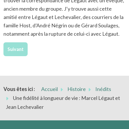
trouver la correspondance de Légaut avec un évêque,
ancien membre du groupe. J’y trouve aussi cette
amitié entre Légaut et Lechevalier, des courriers de la
famille Host, d’André Négrin ou de Gérard Soulages,
notamment après la rupture de celui-ci avec Légaut.
Article suivant : Écriture et enfantement à soi : en juin
Suivant
Vous êtes ici :
Accueil
Histoire
Inédits
Une fidélité à longueur de vie : Marcel Légaut et
Jean Lechevalier