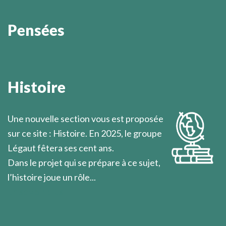
Pensées
L'activité divine est de l'ordre de la présence dans le
silence.
Histoire
Marcel Légaut
Une nouvelle section vous est proposée
sur ce site : Histoire. En 2025, le groupe
Légaut fêtera ses cent ans.
Dans le projet qui se prépare à ce sujet,
l’histoire joue un rôle...
En savoir plus