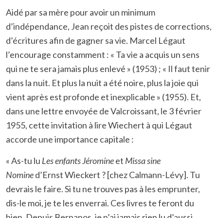
Aidé par sa mère pour avoir un minimum
d’indépendance, Jean reçoit des pistes de corrections,
d’écritures afin de gagner sa vie. Marcel Légaut
l’encourage constamment : « Ta vie a acquis un sens
qui ne te sera jamais plus enlevé » (1953) ; « Il faut tenir
dans la nuit. Et plus la nuit a été noire, plus la joie qui
vient après est profonde et inexplicable » (1955). Et,
dans une lettre envoyée de Valcroissant, le 3 février
1955, cette invitation à lire Wiechert à qui Légaut
accorde une importance capitale :
« As-tu lu
Les enfants Jéromine
et
Missa sine
Nomine
d’Ernst Wieckert ? [chez Calmann-Lévy]. Tu
devrais le faire. Si tu ne trouves pas à les emprunter,
dis-le moi, je te les enverrai. Ces livres te feront du
bien. Depuis Bernanos, je n’ai jamais rien lu d’aussi