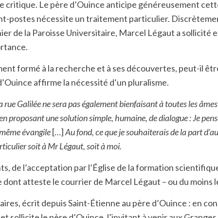
e critique. Le père d’Ouince anticipe généreusement cett
ant-postes nécessite un traitement particulier. Discrètemen
ônier de la Paroisse Universitaire, Marcel Légaut a sollici
ortance.
ent formé à la recherche et à ses découvertes, peut-il être
 d’Ouince affirme la nécessité d’un pluralisme.
la rue Galilée ne sera pas également bienfaisant à toutes les âmes
t en proposant une solution simple, humaine, de dialogue : Je pen
e même évangile
[…]
Au fond, ce que je souhaiterais de la part d’au
rticulier soit à Mr Légaut, soit à moi.
s, de l’acceptation par l’Église de la formation scientifiqu
. Ce dont atteste le courrier de Marcel Légaut – ou du moins
taires, écrit depuis Saint-Étienne au père d’Ouince : en co
sollicite le père d’Ouince, l’invitant à venir aux Grange