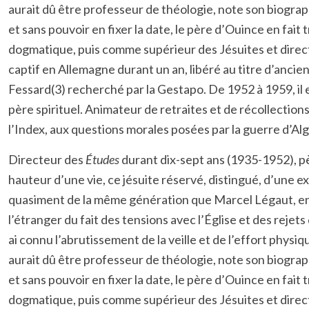
aurait dû être professeur de théologie, note son biographe
et sans pouvoir en fixer la date, le père d’Ouince en fai
dogmatique, puis comme supérieur des Jésuites et direc
captif en Allemagne durant un an, libéré au titre d’ancie
Fessard(3) recherché par la Gestapo. De 1952 à 1959, il e
père spirituel. Animateur de retraites et de récollections, 
l’Index, aux questions morales posées par la guerre d’Alg
Directeur des
Études
durant dix-sept ans (1935-1952), pè
hauteur d’une vie, ce jésuite réservé, distingué, d’une e
quasiment de la même génération que Marcel Légaut, en 19
l’étranger du fait des tensions avec l’Église et des rejets
ai connu l’abrutissement de la veille et de l’effort phys
aurait dû être professeur de théologie, note son biographe
et sans pouvoir en fixer la date, le père d’Ouince en fai
dogmatique, puis comme supérieur des Jésuites et direc