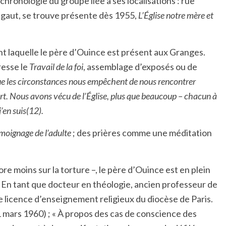
hronologie du groupe liée à ses localisations : rue
égaut, se trouve présente dès 1955,
L’Église notre mère et
ant laquelle le père d’Ouince est présent aux Granges.
resse le
Travail de la foi
, assemblage d’exposés ou de
que les circonstances nous empêchent de nous rencontrer
ort. Nous avons vécu de l’Église, plus que beaucoup – chacun à
’en suis(12).
émoignage de l’adulte
; des prières comme une méditation
e moins sur la torture –, le père d’Ouince est en plein
s. En tant que docteur en théologie, ancien professeur de
ne licence d’enseignement religieux du diocèse de Paris.
11 mars 1960) ; « À propos des cas de conscience des