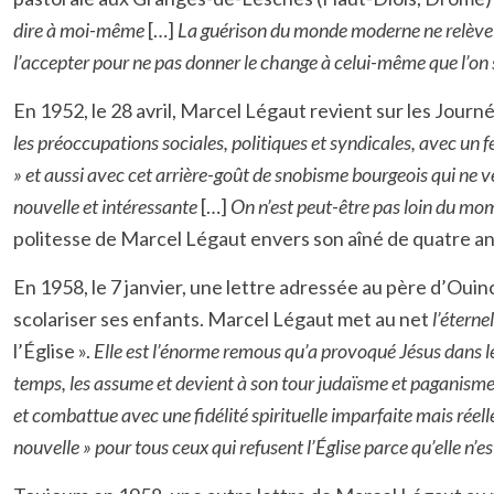
dire à moi-même
[…]
La guérison du monde moderne ne relève pa
l’accepter pour ne pas donner le change à celui-même que l’on s
En 1952, le 28 avril, Marcel Légaut revient sur les Journée
les préoccupations sociales, politiques et syndicales, avec un 
» et aussi avec cet arrière-goût de snobisme bourgeois qui ne v
nouvelle et intéressante
[…]
On n’est peut-être pas loin du mo
politesse de Marcel Légaut envers son aîné de quatre ans
En 1958, le 7 janvier, une lettre adressée au père d’Ou
scolariser ses enfants. Marcel Légaut met au net
l’éterne
l’Église ».
Elle est l’énorme remous qu’a provoqué Jésus dans le
temps, les assume et devient à son tour judaïsme et paganisme to
et combattue avec une fidélité spirituelle imparfaite mais réelle
nouvelle » pour tous ceux qui refusent l’Église parce qu’elle n’e