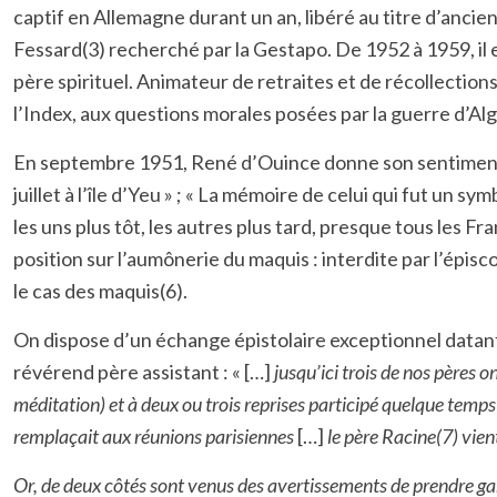
captif en Allemagne durant un an, libéré au titre d’ancie
Fessard(3) recherché par la Gestapo. De 1952 à 1959, il e
père spirituel. Animateur de retraites et de récollections, 
l’Index, aux questions morales posées par la guerre d’Alg
En septembre 1951, René d’Ouince donne son sentiment sur 
juillet à l’île d’Yeu » ; « La mémoire de celui qui fut un 
les uns plus tôt, les autres plus tard, presque tous les 
position sur l’aumônerie du maquis : interdite par l’épi
le cas des maquis(6).
On dispose d’un échange épistolaire exceptionnel datant 
révérend père assistant : « […]
jusqu’ici trois de nos pères 
méditation) et à deux ou trois reprises participé quelque tem
remplaçait aux réunions parisiennes
[…]
le père Racine(7) vien
Or, de deux côtés sont venus des avertissements de prendre gard