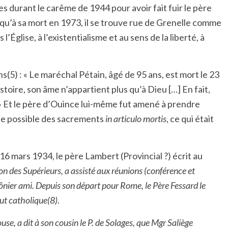
es durant le carême de 1944 pour avoir fait fuir le père
usqu’à sa mort en 1973, il se trouve rue de Grenelle comme
’Église, à l’existentialisme et au sens de la liberté, à
(5) : « Le maréchal Pétain, âgé de 95 ans, est mort le 23
istoire, son âme n’appartient plus qu’à Dieu […] En fait,
. » Et le père d’Ouince lui-même fut amené à prendre
nce possible des sacrements
in articulo mortis
, ce qui était
6 mars 1934, le père Lambert (Provincial ?) écrit au
ion des Supérieurs, a assisté aux réunions (conférence et
nier ami. Depuis son départ pour Rome, le Père Fessard le
tut catholique(8)
.
se, a dit à son cousin le P. de Solages, que Mgr Saliège