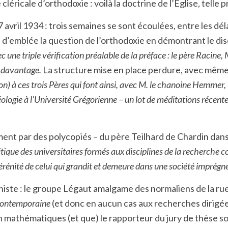
cléricale d’orthodoxie : voilà la doctrine de l’Église, telle
avril 1934 : trois semaines se sont écoulées, entre les déla
d’emblée la question de l’orthodoxie en démontrant le di
 une triple vérification préalable de la préface : le père Racine, M
r davantage.
La structure mise en place perdure, avec même
n) à ces trois Pères qui font ainsi, avec M. le chanoine Hemmer,
logie à l’Université Grégorienne – un lot de méditations récente
ment par des polycopiés – du père Teilhard de Chardin dans
it critique des universitaires formés aux disciplines de la recherch
 sérénité de celui qui grandit et demeure dans une société imprégn
niste : le groupe Légaut amalgame des normaliens de la ru
contemporaine
(et donc en aucun cas aux recherches dirigée
mathématiques (et que) le rapporteur du jury de thèse soul