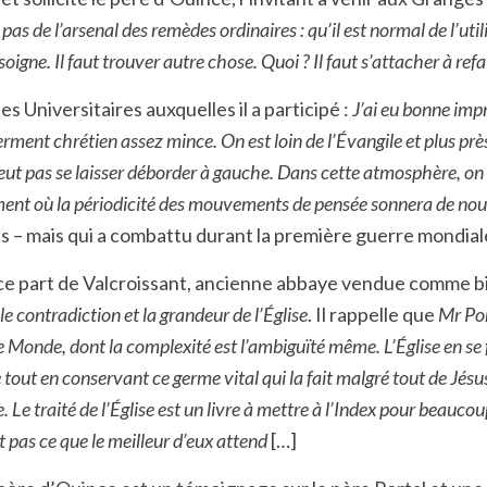
s de l’arsenal des remèdes ordinaires : qu’il est normal de l’uti
oigne. Il faut trouver autre chose. Quoi ? Il faut s’attacher à re
s Universitaires auxquelles il a participé :
J’ai eu bonne imp
ferment chrétien assez mince. On est loin de l’Évangile et plus p
eut pas se laisser déborder à gauche. Dans cette atmosphère, on e
ment où la périodicité des mouvements de pensée sonnera de nou
 – mais qui a combattu durant la première guerre mondiale 
ince part de Valcroissant, ancienne abbaye vendue comme b
lle contradiction et la grandeur de l’Église
. Il rappelle que
Mr Por
 Monde, dont la complexité est l’ambiguïté même. L’Église en se 
ut en conservant ce germe vital qui la fait malgré tout de Jésus-C
. Le traité de l’Église est un livre à mettre à l’Index pour beauco
st pas ce que le meilleur d’eux attend
[…]