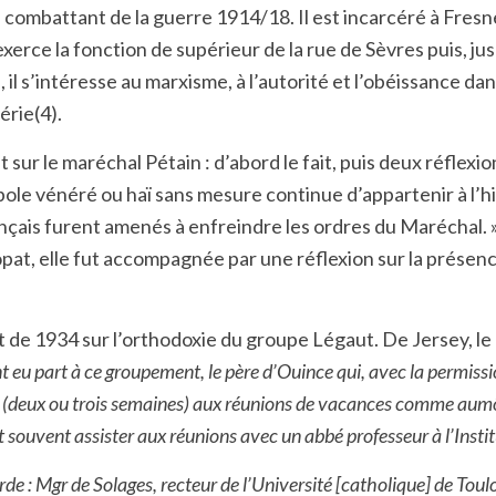
n combattant de la guerre 1914/18. Il est incarcéré à Fresn
xerce la fonction de supérieur de la rue de Sèvres puis, j
il s’intéresse au marxisme, à l’autorité et l’obéissance dans l
érie(4).
le maréchal Pétain : d’abord le fait, puis deux réflexions
symbole vénéré ou haï sans mesure continue d’appartenir à l’h
Français furent amenés à enfreindre les ordres du Maréchal
scopat, elle fut accompagnée par une réflexion sur la prése
de 1934 sur l’orthodoxie du groupe Légaut. De Jersey, le 1
ont eu part à ce groupement, le père d’Ouince qui, avec la permiss
ps (deux ou trois semaines) aux réunions de vacances comme aumô
t souvent assister aux réunions avec un abbé professeur à l’Insti
e : Mgr de Solages, recteur de l’Université [catholique] de Toulou