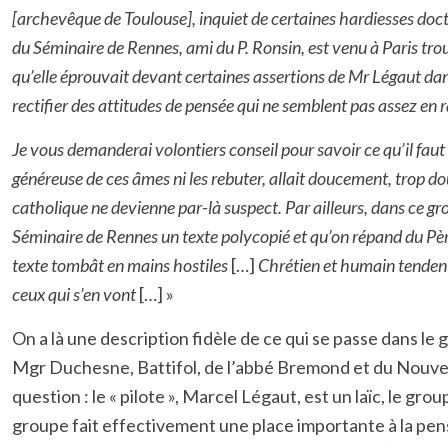
[archevêque de Toulouse], inquiet de certaines hardiesses doct
du Séminaire de Rennes, ami du P. Ronsin, est venu à Paris trouver
qu’elle éprouvait devant certaines assertions de Mr Légaut dans
rectifier des attitudes de pensée qui ne semblent pas assez en r
Je vous demanderai volontiers conseil pour savoir ce qu’il faut 
généreuse de ces âmes ni les rebuter, allait doucement, trop 
catholique ne devienne par-là suspect. Par ailleurs, dans ce gr
Séminaire de Rennes un texte polycopié et qu’on répand du Père
texte tombât en mains hostiles
[…]
Chrétien et humain tendent 
ceux qui s’en vont
[…] »
On a là une description fidèle de ce qui se passe dans le 
Mgr Duchesne, Battifol, de l’abbé Bremond et du Nouveau
question : le « pilote », Marcel Légaut, est un laïc, le 
groupe fait effectivement une place importante à la pensé