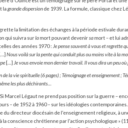
ère d’Ouince est un témoignage sur le père Portal et une c
t la
grande dispersion
de 1939. La formule, classique chez L
rette la limitation des échanges à la période estivale dur
on qui suivra sur
la
mort pouvant devenir
sa
mort – et lui ad
celles des années 1970 :
Je pense souvent à vous et regrette 
[…]
Nous voilà sur la pente qui conduit plus ou moins vite à la m
upe
[…]
Je vous envoie mon dernier travail. Il vous dira un peu où j
e la vie spirituelle (6 pages) ; Témoignage et enseignement ; T
même les plus déchirants…
i Marcel Légaut ne prend pas position sur la guerre – encor
s cours – de 1952 à 1960 – sur les idéologies contemporaine
nie du directeur diocésain de l’enseignement religieux, à u
 à la conscience chrétienne par l’action psychologique » (