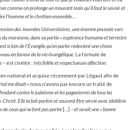
liser comme on prolonge un mourant mais qu’il faut le savoir et
faire l’homme et le chrétien ensemble…
ression des Journées Universitaires, une énorme poussée vers
rès du marxisme, dans sa partie « espérance humaine et terrestre
st si loin de l’Évangile qu’en parler redevient une chose
veau en faveur de la vie évangélique
. La formule de
– est ciselée :
très fidèle et respectueuse affection.
ien national et acquise récemment par Légaut afin de
tal me disait
« nous n’avons pas encore un traité de
fondant contre le judaïsme et les paganismes de tous les
hrist. Elle la fait parfois et souvent être servie avec idolâtrie
up de ceux qui ne font pas partie
[…]
– et serait une « bonne