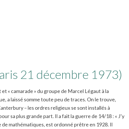
Paris 21 décembre 1973)
t et « camarade » du groupe de Marcel Légaut à la
que, a laissé somme toute peu de traces. On le trouve,
terbury – les ordres religieux se sont installés à
ur sa plus grande part. Il a fait la guerre de 14/18 : « J’y
nce de mathématiques, est ordonné prêtre en 1928. Il