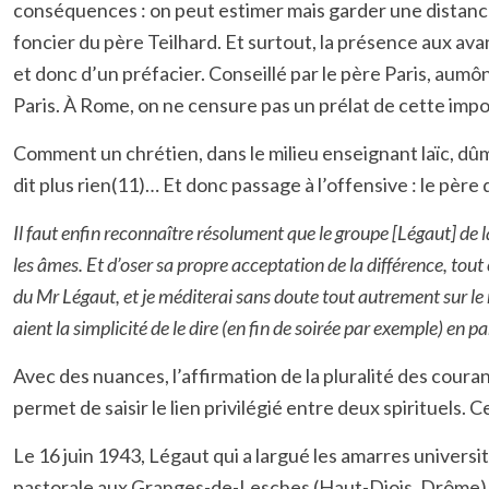
conséquences : on peut estimer mais garder une distanc
foncier du père Teilhard. Et surtout, la présence aux av
et donc d’un préfacier. Conseillé par le père Paris, aum
Paris. À Rome, on ne censure pas un prélat de cette imp
Comment un chrétien, dans le milieu enseignant laïc, dûm
dit plus rien(11)… Et donc passage à l’offensive : le père
Il faut enfin reconnaître résolument que le groupe [Légaut] de 
les âmes. Et d’oser sa propre acceptation de la différence, tou
du Mr Légaut, et je méditerai sans doute tout autrement sur l
aient la simplicité de le dire (en fin de soirée par exemple) en pa
Avec des nuances, l’affirmation de la pluralité des courant
permet de saisir le lien privilégié entre deux spirituels
Le 16 juin 1943, Légaut qui a largué les amarres universi
pastorale aux Granges-de-Lesches (Haut-Diois, Drôme) et 