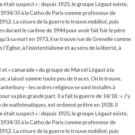
ie était suspect » : depuis 1925, le groupe Légaut existe,
ire 1934/35 à la Catho de Paris comme professeur de
952. La césure de la guerre le trouve mobilisé, puis
es durant le carême de 1944 pour avoir fait fuir le père
usqu’à sa mort en 1973, il se trouve rue de Grenelle comme
’Église, à l’existentialisme et au sens de la liberté, à
t et « camarade » du groupe de Marcel Légaut à la
que, a laissé somme toute peu de traces. On le trouve,
terbury – les ordres religieux se sont installés à
ur sa plus grande part. Il a fait la guerre de 14/18 : « J’y
nce de mathématiques, est ordonné prêtre en 1928. Il
ie était suspect » : depuis 1925, le groupe Légaut existe,
ire 1934/35 à la Catho de Paris comme professeur de
952. La césure de la guerre le trouve mobilisé, puis