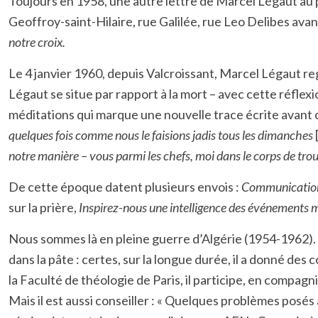
Toujours en 1958, une autre lettre de Marcel Légaut au p
Geoffroy-saint-Hilaire, rue Galilée, rue Leo Delibes avan
notre croix.
Le 4 janvier 1960, depuis Valcroissant, Marcel Légaut reg
Légaut se situe par rapport à la mort – avec cette réflexi
méditations qui marque une nouvelle trace écrite avant 
quelques fois comme nous le faisions jadis tous les dimanches
notre manière – vous parmi les chefs, moi dans le corps de tro
De cette époque datent plusieurs envois :
Communication d
sur la prière,
Inspirez-nous une intelligence des événements 
Nous sommes là en pleine guerre d’Algérie (1954-1962). S
dans la pâte : certes, sur la longue durée, il a donné de
la Faculté de théologie de Paris, il participe, en compag
Mais il est aussi conseiller : « Quelques problèmes posés