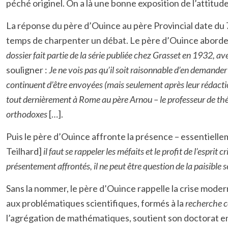
péché originel. On a là une bonne exposition de l’attitude 
La réponse du père d’Ouince au père Provincial date du 7 
temps de charpenter un débat. Le père d’Ouince aborde 
dossier fait partie de la série publiée chez Grasset en 1932, avec
souligner :
Je ne vois pas qu’il soit raisonnable d’en demande
continuent d’être envoyées (mais seulement après leur rédactio
tout dernièrement à Rome au père Arnou – le professeur de théo
orthodoxes
[…].
Puis le père d’Ouince affronte la présence – essentielle
Teilhard]
il faut se rappeler les méfaits et le profit de l’espr
présentement affrontés, il ne peut être question de la paisible
Sans la nommer, le père d’Ouince rappelle la crise moder
aux problématiques scientifiques, formés à la
recherche 
l’agrégation de mathématiques, soutient son doctorat en 