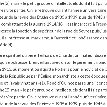
(2), mais « le petit groupe d’intellectuels dont il fait part
t très vite partie. On le retrouve durant l’année universita
teur de la revue des
Études
de 1935 à 1939, puis de 1945 à 1
n combattant de la guerre 1914/18. Il est incarcéré à Fresn
xerce la fonction de supérieur de la rue de Sèvres puis, j
il s’intéresse au marxisme, à l’autorité et l’obéissance dans l
érie(4).
re spirituel du père Teilhard de Chardin, animateur discre
xquise politesse, bienveillant avec un œil légèrement ironi
13, au moment où il quitte Poitiers pour le noviciat de Can
 de la République par l’Église, monarchiste à cette époque po
ique et j’avais vingt ans »(1). René d’Ouince passe une lice
(2), mais « le petit groupe d’intellectuels dont il fait part
t très vite partie. On le retrouve durant l’année universita
teur de la revue des
Études
de 1935 à 1939, puis de 1945 à 1