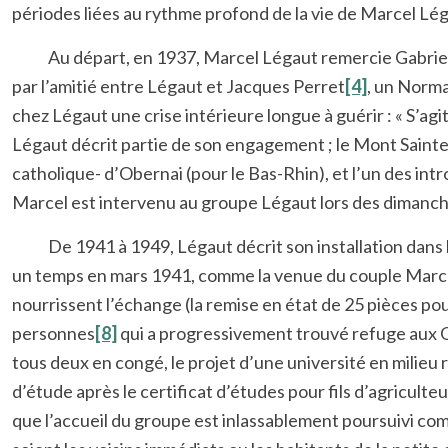
périodes liées au rythme profond de la vie de Marcel Lé
Au départ, en 1937, Marcel Légaut remercie Gabriel
par l’amitié entre Légaut et Jacques Perret
[4]
, un Norma
chez Légaut une crise intérieure longue à guérir : « S’agi
Légaut décrit partie de son engagement ; le Mont Saint
catholique- d’Obernai (pour le Bas-Rhin), et l’un des in
Marcel est intervenu au groupe Légaut lors des dimanche
De 1941 à 1949, Légaut décrit son installation dans le 
un temps en mars 1941, comme la venue du couple Marcel 
nourrissent l’échange (la remise en état de 25 pièces pou
personnes
[8]
qui a progressivement trouvé refuge aux G
tous deux en congé, le projet d’une université en milieu 
d’étude après le certificat d’études pour fils d’agricult
que l’accueil du groupe est inlassablement poursuivi com