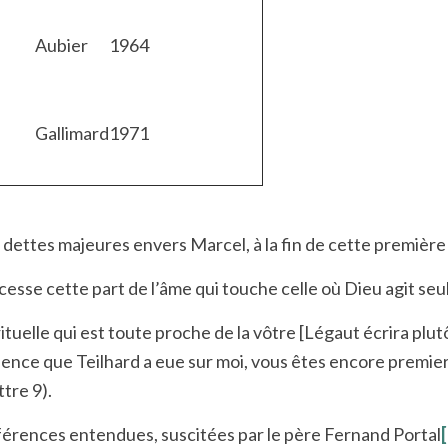
Aubier
1964
Gallimard
1971
ettes majeures envers Marcel, à la fin de cette première p
esse cette part de l’âme qui touche celle où Dieu agit seul 
uelle qui est toute proche de la vôtre [Légaut écrira plutôt «
nce que Teilhard a eue sur moi, vous êtes encore premier da
ttre 9).
érences entendues, suscitées par le père Fernand Portal