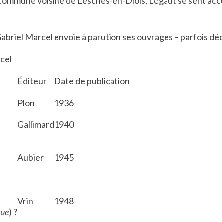
te commune voisine de Lesches-en-Diois, Légaut se sent accu
briel Marcel envoie à parution ses ouvrages – parfois déd
rcel
Éditeur
Date de publication
Plon
1936
Gallimard
1940
Aubier
1945
Vrin
1948
que
)
?