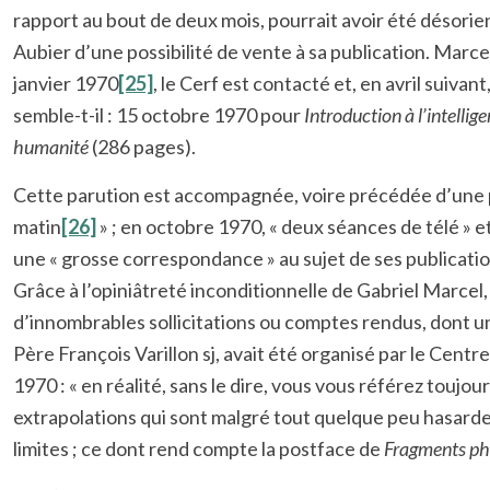
rapport au bout de deux mois, pourrait avoir été désorien
Aubier d’une possibilité de vente à sa publication. Marce
janvier 1970
[25]
, le Cerf est contacté et, en avril suivan
semble-t-il : 15 octobre 1970 pour
Introduction à l’intellig
humanité
(286 pages).
Cette parution est accompagnée, voire précédée d’une 
matin
[26]
» ; en octobre 1970, « deux séances de télé » 
une « grosse correspondance » au sujet de ses publication
Grâce à l’opiniâtreté inconditionnelle de Gabriel Marce
d’innombrables sollicitations ou comptes rendus, dont 
Père François Varillon sj, avait été organisé par le Centr
1970 : « en réalité, sans le dire, vous vous référez toujo
extrapolations qui sont malgré tout quelque peu hasarde
limites ; ce dont rend compte la postface de
Fragments ph