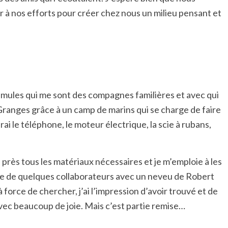
 à nos efforts pour créer chez nous un milieu pensant et
x mules qui me sont des compagnes familières et avec qui
nges grâce à un camp de marins qui se charge de faire
i le téléphone, le moteur électrique, la scie à rubans,
eu près tous les matériaux nécessaires et je m’emploie à les
venue de quelques collaborateurs avec un neveu de Robert
à force de chercher, j’ai l’impression d’avoir trouvé et de
 avec beaucoup de joie. Mais c’est partie remise…