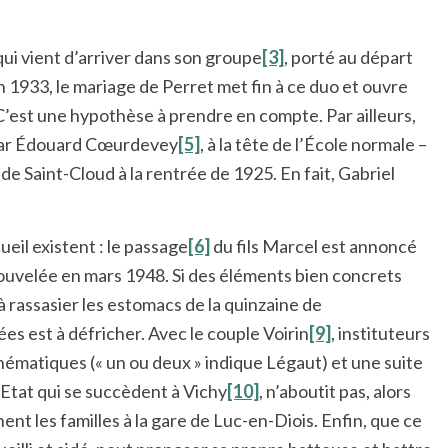
ce qui vient d’arriver dans son groupe
[3]
, porté au départ
n 1933, le mariage de Perret met fin à ce duo et ouvre
. C’est une hypothèse à prendre en compte. Par ailleurs,
é par Édouard Cœurdevey
[5]
, à la tête de l’École normale –
e Saint-Cloud à la rentrée de 1925. En fait, Gabriel
eil existent : le passage
[6]
du fils Marcel est annoncé
ouvelée en mars 1948. Si des éléments bien concrets
 à rassasier les estomacs de la quinzaine de
s est à défricher. Avec le couple Voirin
[9]
, instituteurs
thématiques (« un ou deux » indique Légaut) et une suite
’Etat qui se succèdent à Vichy
[10]
, n’aboutit pas, alors
t les familles à la gare de Luc-en-Diois. Enfin, que ce