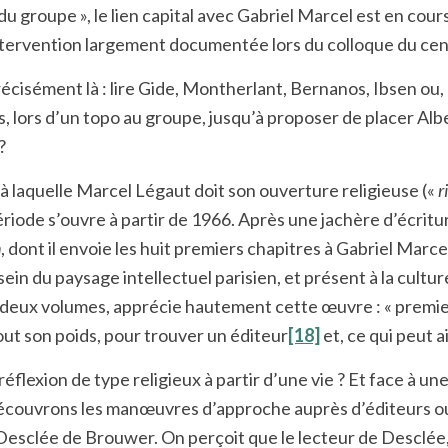
du groupe », le lien capital avec Gabriel Marcel est en cour
e intervention largement documentée lors du colloque du c
sément là : lire Gide, Montherlant, Bernanos, Ibsen ou, p
es, lors d’un topo au groupe, jusqu’à proposer de placer Al
?
à laquelle Marcel Légaut doit son ouverture religieuse («
r
riode s’ouvre à partir de 1966. Après une jachère d’écrit
n
, dont il envoie les huit premiers chapitres à Gabriel Marce
ein du paysage intellectuel parisien, et présent à la cultu
en deux volumes, apprécie hautement cette œuvre : « premie
out son poids, pour trouver un éditeur
[18]
et, ce qui peut a
flexion de type religieux à partir d’une vie ? Et face à u
écouvrons les manœuvres d’approche auprès d’éditeurs ou
 Desclée de Brouwer. On perçoit que le lecteur de Desclée,