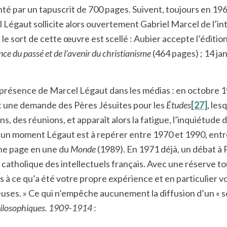
té par un tapuscrit de 700 pages. Suivent, toujours en 1969,
l Légaut sollicite alors ouvertement Gabriel Marcel de l’int
t, le sort de cette œuvre est scellé : Aubier accepte l’éditi
ence du passé et de l’avenir du christianisme
(464 pages) ; 14 ja
présence de Marcel Légaut dans les médias : en octobre 1
et une demande des Pères Jésuites pour les
Études
[27]
, les
s, des réunions, et apparaît alors la fatigue, l’inquiétude 
l, un moment Légaut est à repérer entre 1970 et 1990, ent
une page en une du
Monde
(1989). En 1971 déjà, un débat à P
e catholique des intellectuels français. Avec une réserve tou
urs à ce qu’a été votre propre expérience et en particulier 
uses. » Ce qui n’empêche aucunement la diffusion d’un « s
ilosophiques. 1909-1914
: