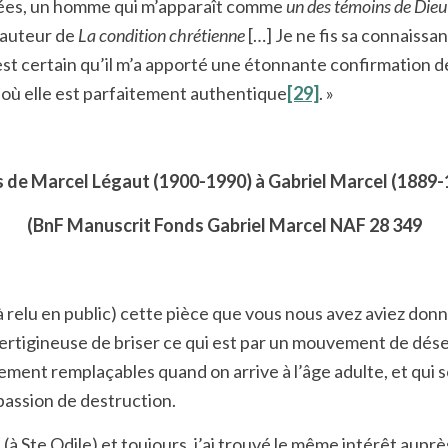
années, un homme qui m’apparaît comme
un des témoins de Dieu 
’auteur de
La condition chrétienne
[…] Je ne fis sa connaissa
l est certain qu’il m’a apporté une étonnante confirmation 
là où elle est parfaitement authentique
[29]
. »
s de Marcel Légaut (1900-1990) à Gabriel Marcel (1889-
(BnF Manuscrit Fonds Gabriel Marcel NAF 28 349
éjà relu en public) cette pièce que vous nous avez aviez donn
vertigineuse de briser ce qui est par un mouvement de dése
lement remplaçables quand on arrive à l’âge adulte, et qui 
passion de destruction.
e (à Ste Odile) et toujours, j’ai trouvé le même intérêt aupr