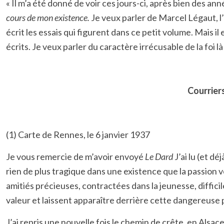
« Il m’a été donné de voir ces jours-ci, après bien des 
cours de mon existence.
Je veux parler de Marcel Légaut, l
écrit les essais qui figurent dans ce petit volume. Mais i
écrits. Je veux parler du caractère irrécusable de la foi 
Courrier
(1) Carte de Rennes, le 6 janvier 1937
Je vous remercie de m’avoir envoyé
Le Dard
J’ai lu (et d
rien de plus tragique dans une existence que la passion 
amitiés précieuses, contractées dans la jeunesse, diffici
valeur et laissent apparaître derrière cette dangereuse 
J’ai repris une nouvelle fois le chemin de crête, en Alsac