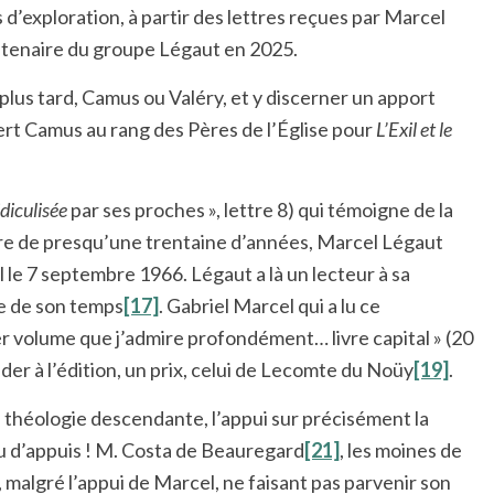
s d’exploration, à partir des lettres reçues par Marcel
entenaire du groupe Légaut en 2025.
lus tard, Camus ou Valéry, et y discerner un apport
bert Camus au rang des Pères de l’Église pour
L’Exil et le
idiculisée
par ses proches », lettre 8) qui témoigne de la
ure de presqu’une trentaine d’années, Marcel Légaut
l le 7 septembre 1966. Légaut a là un lecteur à sa
re de son temps
[17]
. Gabriel Marcel qui a lu ce
r volume que j’admire profondément… livre capital » (20
ider à l’édition, un prix, celui de Lecomte du Noüy
[19]
.
ne théologie descendante, l’appui sur précisément la
 d’appuis ! M. Costa de Beauregard
[21]
, les moines de
 malgré l’appui de Marcel, ne faisant pas parvenir son