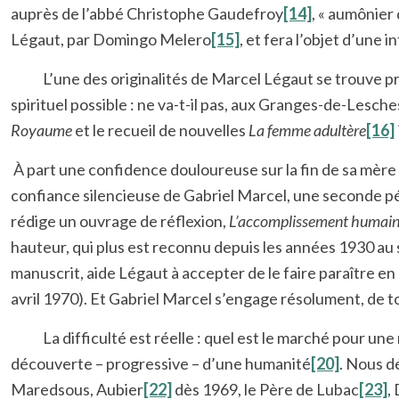
auprès de l’abbé Christophe Gaudefroy
[14]
, « aumônier 
Légaut, par Domingo Melero
[15]
, et fera l’objet d’un
L’une des originalités de Marcel Légaut se trouve préci
spirituel possible : ne va-t-il pas, aux Granges-de-Lesch
Royaume
et le recueil de nouvelles
La femme adultère
[16]
À part une confidence douloureuse sur la fin de sa mère 
confiance silencieuse de Gabriel Marcel, une seconde pé
rédige un ouvrage de réflexion,
L’accomplissement humai
hauteur, qui plus est reconnu depuis les années 1930 au s
manuscrit, aide Légaut à accepter de le faire paraître 
avril 1970). Et Gabriel Marcel s’engage résolument, de t
La difficulté est réelle : quel est le marché pour une ré
découverte – progressive – d’une humanité
[20]
. Nous d
Maredsous, Aubier
[22]
dès 1969, le Père de Lubac
[23]
,