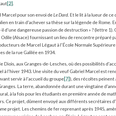
gaut
[2]
.
 Marcel pour son envoi de
Le Dard
. Et le lit à la lueur de 
lien en train d’achever sa thèse sur la légende de Rome. E
t-il d’une dangereuse passion de destruction » ? (lettre 1)
e Odile (Alsace) fournissant un lieu de rencontre prépar
troducteurs de Marcel Légaut à l’École Normale Supérieure d
s de la rue Galilée en 1934.
Diois, aux Granges-de-Lesches, où des possibilités d’accu
à l’hiver 1943. Une visite du veuf Gabriel Marcel est ren
vant servir à l’accueil du groupe
[7]
), des récoltes peinent
ranges. La terre, abandonnée durant une vingtaine d’année
rural, à la fois pour les étudiants en première année de ma
eurs. Ce projet, dûment envoyé aux différents secrétaires d
me projet. Les chemins de fer reprenant après 1945, amènen