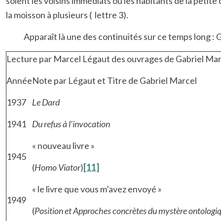
soient les voisins immédiats ou les habitants de la peti
la moisson à plusieurs ( lettre 3).
Apparaît là une des continuités sur ce temps long : Ga
Lecture par Marcel Légaut des ouvrages de Gabriel Ma
Année
Note par Légaut et Titre de Gabriel Marcel
1937
Le Dard
1941
Du refus à l’invocation
« nouveau livre »
1945
(
Homo Viator
)
[11]
« le livre que vous m’avez envoyé »
1949
(
Position
et
Approches concrètes du mystère ontologi