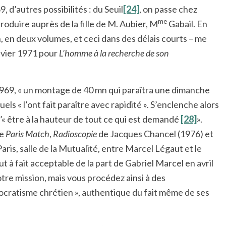
 d’autres possibilités : du Seuil
[24]
, on passe chez
me
roduire auprès de la fille de M. Aubier, M
Gabail. En
on, en deux volumes, et ceci dans des délais courts – me
nvier 1971 pour
L’homme à la recherche de son
969, « un montage de 40 mn qui paraîtra une dimanche
quels « l’ont fait paraître avec rapidité ». S’enclenche alors
d’« être à la hauteur de tout ce qui est demandé
[28]
».
re
Paris Match
,
Radioscopie
de Jacques Chancel (1976) et
aris, salle de la Mutualité, entre Marcel Légaut et le
t à fait acceptable de la part de Gabriel Marcel en avril
votre mission, mais vous procédez ainsi à des
ocratisme chrétien », authentique du fait même de ses