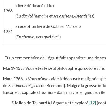
« livre dédicacé et lu »
1966
(
La dignité humaine et ses assises existentielles
)
« réception livre de Gabriel Marcel »
1971
(
En chemin, vers quel éveil
)
Et un commentaire de Légaut fait apparaître une de ses d
Mai 1945 : « Vous êtes le seul philosophe qui côtoie sans c
Mars 1966 : « Vous m’avez aidé à découvrir ma lignée spirit
du
Sentiment religieux
de Bremond]. Malgré la grosse influe
liaison est capitale chez moi – dans ma vie religieuse. » (le
Si le lien de Teilhard à Légaut a été exploré
[12]
(conf