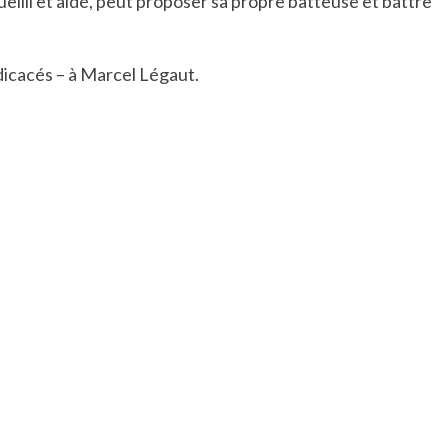
eilli et aidé, peut proposer sa propre batteuse et battre
icacés – à Marcel Légaut.