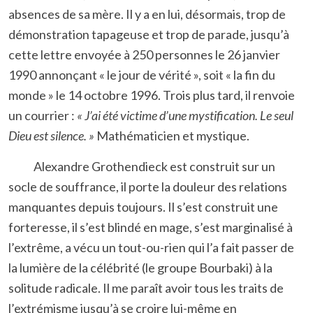
absences de sa mère. Il y a en lui, désormais, trop de
démonstration tapageuse et trop de parade, jusqu’à
cette lettre envoyée à 250 personnes le 26 janvier
1990 annonçant « le jour de vérité », soit « la fin du
monde » le 14 octobre 1996. Trois plus tard, il renvoie
un courrier :
« J’ai été victime d’une mystification. Le seul
Dieu est silence. »
Mathématicien et mystique.
Alexandre Grothendieck est construit sur un
socle de souffrance, il porte la douleur des relations
manquantes depuis toujours. Il s’est construit une
forteresse, il s’est blindé en mage, s’est marginalisé à
l’extrême, a vécu un tout-ou-rien qui l’a fait passer de
la lumière de la célébrité (le groupe Bourbaki) à la
solitude radicale. Il me paraît avoir tous les traits de
l’extrémisme jusqu’à se croire lui-même en