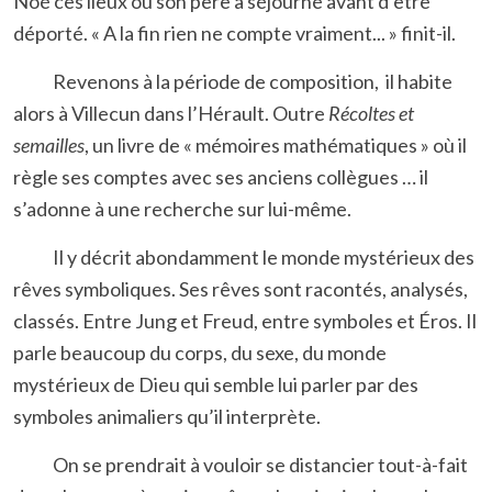
Noé ces lieux où son père a séjourné avant d’être
déporté. « A la fin rien ne compte vraiment... » finit-il.
Revenons à la période de composition, il habite
alors à Villecun dans l’Hérault. Outre
Récoltes et
semailles
, un livre de « mémoires mathématiques » où il
règle ses comptes avec ses anciens collègues … il
s’adonne à une recherche sur lui-même.
Il y décrit abondamment le monde mystérieux des
rêves symboliques. Ses rêves sont racontés, analysés,
classés. Entre Jung et Freud, entre symboles et Éros. Il
parle beaucoup du corps, du sexe, du monde
mystérieux de Dieu qui semble lui parler par des
symboles animaliers qu’il interprète.
On se prendrait à vouloir se distancier tout-à-fait